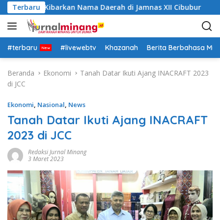
L
r Siap Kibarkan Nama Daerah di Jamnas XII Cibubur
Terbaru
P
a
n
g
s
#terbaru
#livewebtv
Khazanah
Berita Berbahasa Mi
u
n
Beranda
Ekonomi
Tanah Datar Ikuti Ajang INACRAFT 2023
g
di JCC
k
e
Ekonomi
,
Nasional
,
News
k
Tanah Datar Ikuti Ajang INACRAFT
o
2023 di JCC
n
t
Redaksi Jurnal Minang
e
3 Maret 2023
n