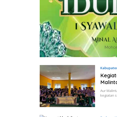
Kabupate
Kegiat
Malint
Aur Malint
kegiatan s