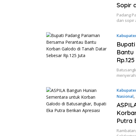
Sopir 
Padang Pa
dan sopir
Kabupate
4 Juni 202
Bupat
Bantu 
Rp.125
Batusangka
menyerahk
Kabupate
Nasional
,
28 Mei 20
ASPILA
Korban
Putra 
Rambatan, 
Solidarit