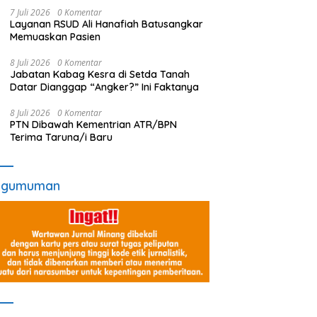
Baru Asisten III
7 Juli 2026
0 Komentar
Layanan RSUD Ali Hanafiah Batusangkar
Memuaskan Pasien
8 Juli 2026
0 Komentar
Jabatan Kabag Kesra di Setda Tanah
Datar Dianggap “Angker?” Ini Faktanya
8 Juli 2026
0 Komentar
PTN Dibawah Kementrian ATR/BPN
Terima Taruna/i Baru
ngumuman