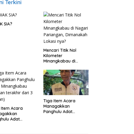
ni Terkini
K SIA?
Mencari Titik Nol
Kilometer
Minangkabau di
Nagari Pariangan,
Dimanakah Lokasi
nya?
Tiga Item Acara
Managakkan
 Item Acara
Panghulu Adat
agakkan
Minangkabau (bagian
hulu Adat
(2 dari 3 tulisan)
angkabau (bagian
khir dari 3 tulisan)