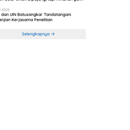
s Dibuktikan
li 2026
 dan UIN Batusangkar Tandatangani
anjian Kerjasama Penelitian
Selengkapnya