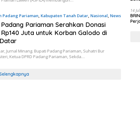
Haru
14 Ju
n Padang Pariaman
,
Kabupaten Tanah Datar
,
Nasional
,
News
BRIN
Perj
24
 Padang Pariaman Serahkan Donasi
i Rp140 Juta untuk Korban Galodo di
Datar
r, Jurnal Minang. Bupati Padang Pariaman, Suhatri Bur
steri, Ketua DPRD Padang Pariaman, Sekda…
Selengkapnya