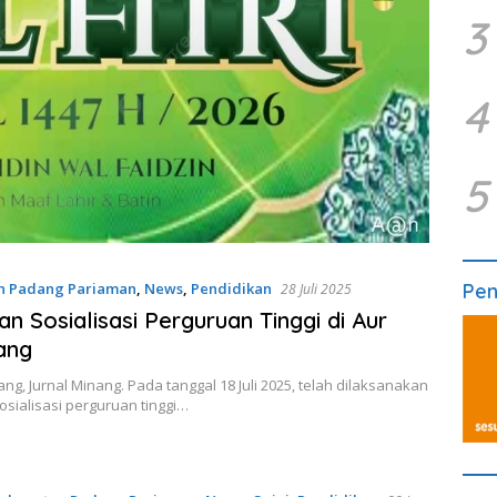
3
4
5
n Padang Pariaman
,
News
,
Pendidikan
Pe
28 Juli 2025
an Sosialisasi Perguruan Tinggi di Aur
ang
ang, Jurnal Minang. Pada tanggal 18 Juli 2025, telah dilaksanakan
osialisasi perguruan tinggi…