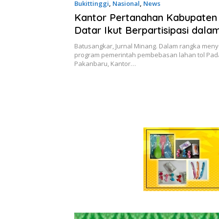
Bukittinggi
,
Nasional
,
News
18 April 2026
Kantor Pertanahan Kabupaten
Datar Ikut Berpartisipasi dala
Jalan Tol Sicincin – Bukittinggi
Batusangkar, Jurnal Minang. Dalam rangka men
program pemerintah pembebasan lahan tol Pad
Pakanbaru, Kantor…