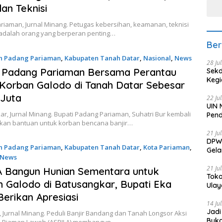
dan Teknisi
riaman, Jurnal Minang. Petugas kebersihan, keamanan, teknisi
 adalah orang yang berperan penting…
Ber
n Padang Pariaman
,
Kabupaten Tanah Datar
,
Nasional
,
News
28 Ju
4
i Padang Pariaman Bersama Perantau
Sekd
Keg
Korban Galodo di Tanah Datar Sebesar
 Juta
22 Ju
UIN 
r, Jurnal Minang. Bupati Padang Pariaman, Suhatri Bur kembali
Pend
an bantuan untuk korban bencana banjir…
21 Ju
DPW 
n Padang Pariaman
,
Kabupaten Tanah Datar
,
Kota Pariaman
,
Gela
News
Gene
24
21 Ju
 Bangun Hunian Sementara untuk
Toko
 Galodo di Batusangkar, Bupati Eka
Ulay
Berikan Apresiasi
14 Ju
Jadi
Jurnal Minang. Peduli Banjir Bandang dan Tanah Longsor Aksi
Buka
as Piaman Laweh (ASPILA) membangun…