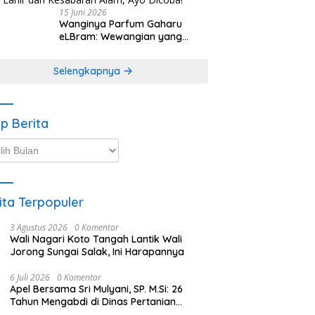
15 Juni 2026
Wanginya Parfum Gaharu
eLBram: Wewangian yang
Lahir dari Kesabaran Alam,
Ayo Dicoba!
Selengkapnya
ip Berita
p
ta
ita Terpopuler
3 Agustus 2026
0 Komentar
Wali Nagari Koto Tangah Lantik Wali
Jorong Sungai Salak, Ini Harapannya
6 Juli 2026
0 Komentar
Apel Bersama Sri Mulyani, SP. M.Si: 26
Tahun Mengabdi di Dinas Pertanian
Tanah Datar, Kini Melangkah ke Jabatan