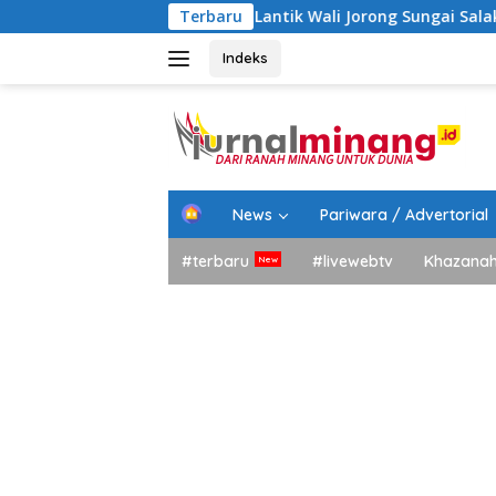
Langsung
to Tangah Lantik Wali Jorong Sungai Salak, Ini Harapannya
Terbaru
ke
konten
Indeks
H
News
Pariwara / Advertorial
o
m
#terbaru
#livewebtv
Khazana
e