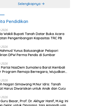
Selengkapnya
ita Pendidikan
li 2026
a Wakili Bupati Tanah Datar Buka Acara
iatan Pengembangan Kapasitas TRC PB
li 2026
Mahmud Yunus Batusangkar Pelopori
irian DPW Perma Pendis di Sumbar
li 2026
Partai NasDem Sumatera Barat Kembali
r Program Remaja Bernegara, Wujudkan
rasi Muda Melek Politik dan Demokrasi
li 2026
h Nagari Simawang M.Nur Idris: Tanah
at Harus Diwariskan untuk Anak dan Cucu
li 2026
 Guru Besar, Prof. Dr. Akhyar Hanif, M.Ag: Ini
n Gelar untuk Dipajang, tapi Amanah yang