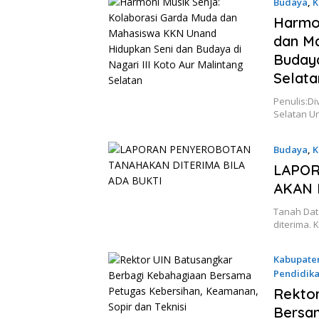
Budaya
,
K
2025
Harmon
dan M
Budaya
Selata
Penulis:Di
Selatan U
Budaya
,
K
17 Juni 2
LAPO
AKAN 
Tanah Dat
diterima. 
Kabupate
Pendidik
23 Novem
Rektor
Bersa