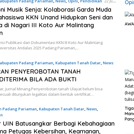
abupaten Padang Pariaman
,
News
,
Opini
,
Pendidikan
22 Juli
Opi
i Musik Senja: Kolaborasi Garda Muda
ahasiswa KKN Unand Hidupkan Seni dan
 di Nagari III Koto Aur Malintang
AWA
n
visi Publikasi dan Dokumentasi KKN III Koto Aur Malintang
niversitas Andalas 2025 Padang Pariaman,…
abupaten Padang Pariaman
,
Kabupaten Tanah Datar
,
News
025
RAN PENYEROBOTAN TANAH
DITERIMA BILA ADA BUKTI
ar, Jurnal Minang.Penyerobotan tanah Ulayat belum bisa
Kecuali ditunjukan legalitas dalam bentuk sertifikat…
Tiga
n Padang Pariaman
,
Kabupaten Tanah Datar
,
News
,
Man
an
Pang
ber 2024
 UIN Batusangkar Berbagi Kebahagiaan
Min
tera
ma Petugas Kebersihan, Keamanan,