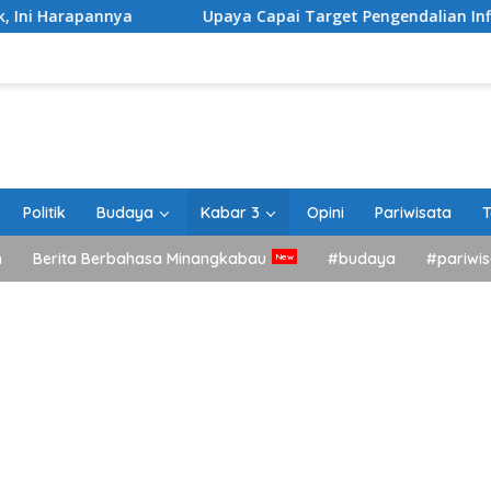
Upaya Capai Target Pengendalian Inflasi, Pemkab Tanah D
Politik
Budaya
Kabar 3
Opini
Pariwisata
T
h
Berita Berbahasa Minangkabau
#budaya
#pariwis