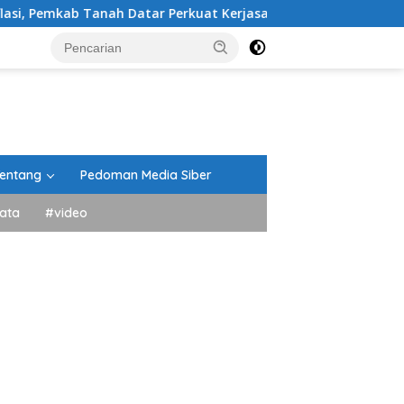
atar Perkuat Kerjasama Antar Daerah
Sinergi Kejaksa
entang
Pedoman Media Siber
ata
#video