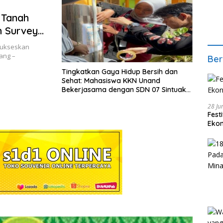
 Tanah
m Survey
yukseskan
ang –
Ber
Tingkatkan Gaya Hidup Bersih dan
Sehat: Mahasiswa KKN Unand
Bekerjasama dengan SDN 07 Sintuak
Dalam Memberikan Edukasi Seputar
28 Ju
PHBS
Fest
Ekon