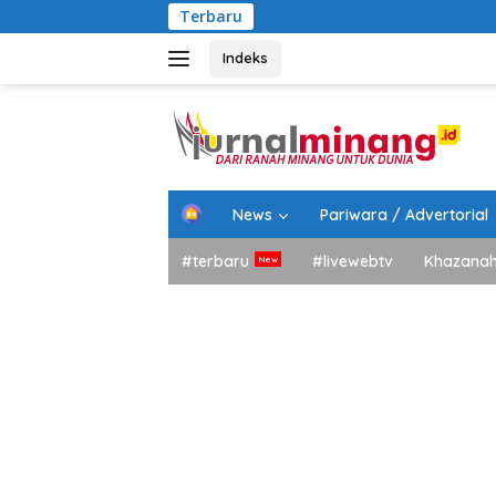
Langsung
Terbaru
ke
konten
Indeks
H
News
Pariwara / Advertorial
o
m
#terbaru
#livewebtv
Khazana
e