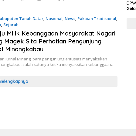
DPW 
Gela
Gene
abupaten Tanah Datar
,
Nasional
,
News
,
Pakaian Tradisional
,
a
,
Sejarah
026
ju Milik Kebanggaan Masyarakat Nagari
 Magek Sita Perhatian Pengunjung
al Minangkabau
ar, Jurnal Minang. para pengunjung antusias menyaksikan
Minangkabau, salah satunya ketika menyaksikan kebanggaan…
Selengkapnya