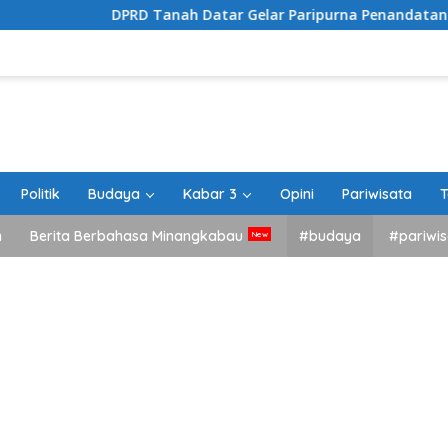
DPRD Tanah Datar Gelar Paripurna Penandatanganan Nota Pe
Politik
Budaya
Kabar 3
Opini
Pariwisata
T
h
Berita Berbahasa Minangkabau
#budaya
#pariwis