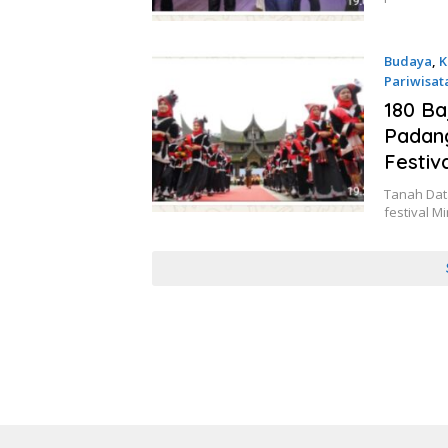
Budaya
,
K
Pariwisat
25 Juni 2
180 Ba
Padang
Festiv
Tanah Dat
festival 