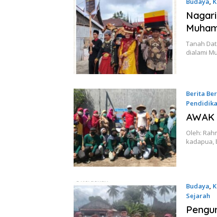
Budaya
,
K
Nagari
Muham
Tanah Data
dialami M
Berita B
Pendidik
12 Juli 20
AWAK 
Oleh: Rahm
kadapua, 
Budaya
,
K
Sejarah
10 Juli 20
Pengu