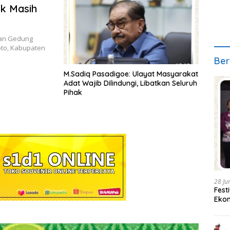
k Masih
nan Gedung
oto, Kabupaten
Ber
M.Sadiq Pasadigoe: Ulayat Masyarakat
Adat Wajib Dilindungi, Libatkan Seluruh
Pihak
28 Ju
Fest
Ekon