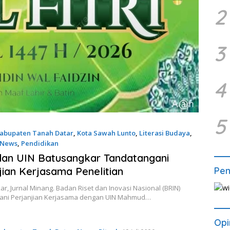
2
3
4
5
abupaten Tanah Datar
,
Kota Sawah Lunto
,
Literasi Budaya
,
News
,
Pendidikan
26
an UIN Batusangkar Tandatangani
jian Kerjasama Penelitian
Pe
r, Jurnal Minang. Badan Riset dan Inovasi Nasional (BRIN)
ani Perjanjian Kerjasama dengan UIN Mahmud…
Opi