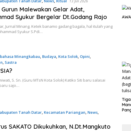
abupaten Tanah Datar
,
News
,
Ritual
13 Juli 2026
 Gurun Malewakan Gelar Adat,
mad Syukur Bergelar Dt.Godang Rajo
AWA
r, Jurnal Minang. Ketek banamo gadang bagala, hal itulah yang
uhammad Syukur S.PdI…
erbahasa Minangkabau
,
Budaya
,
Kota Solok
,
Opini
,
an
,
Sastra
26
SIA?
iwati, S. Sn. (Guru MTsN Kota Solok) Katiko Siti baru salasai
baru sajo…
Tiga
Man
Pang
abupaten Tanah Datar
,
Kecamatan Pariangan
,
News
,
Min
tera
26
rus SAKATO Dikukuhkan, N.Dt.Mangkuto