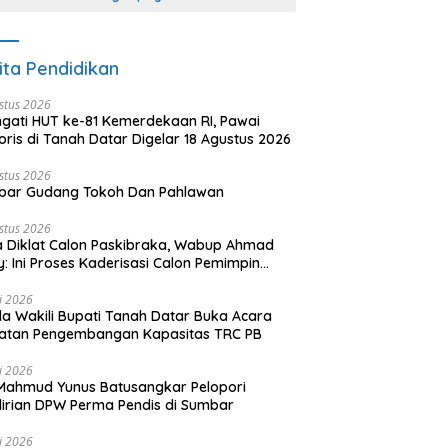
ita Pendidikan
stus 2026
ngati HUT ke-81 Kemerdekaan RI, Pawai
oris di Tanah Datar Digelar 18 Agustus 2026
stus 2026
bar Gudang Tokoh Dan Pahlawan
stus 2026
 Diklat Calon Paskibraka, Wabup Ahmad
y: Ini Proses Kaderisasi Calon Pemimpin
sa yang Berkarakter Pancasila
li 2026
a Wakili Bupati Tanah Datar Buka Acara
iatan Pengembangan Kapasitas TRC PB
li 2026
Mahmud Yunus Batusangkar Pelopori
irian DPW Perma Pendis di Sumbar
li 2026