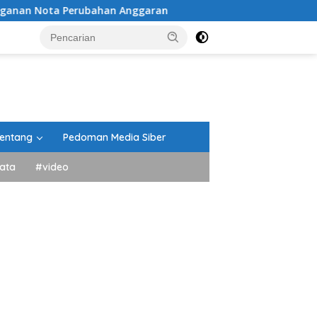
rubahan Anggaran
Peringati HUT ke-81 Kemerdekaan RI,
entang
Pedoman Media Siber
ata
#video