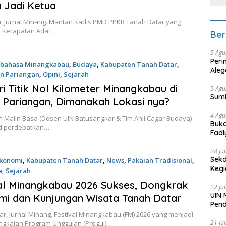
ih Jadi Ketua
n, Jurnal Minang. Mantan Kadis PMD PPKB Tanah Datar yang
a Kerapatan Adat…
Ber
5 Agu
Peri
erbahasa Minangkabau
,
Budaya
,
Kabupaten Tanah Datar
,
Aleg
n Pariangan
,
Opini
,
Sejarah
6
i Titik Nol Kilometer Minangkabau di
5 Agu
Sum
 Pariangan, Dimanakah Lokasi nya?
4 Agu
n Malin Basa (Dosen UIN Batusangkar & Tim Ahli Cagar Budaya)
Buka
 diperdebatkan…
Fadl
Bang
28 Ju
Sekd
konomi
,
Kabupaten Tanah Datar
,
News
,
Pakaian Tradisional
,
Keg
a
,
Sejarah
026
al Minangkabau 2026 Sukses, Dongkrak
22 Ju
UIN 
i dan Kunjungan Wisata Tanah Datar
Pend
r, Jurnal Minang. Festival Minangkabau (FM) 2026 yang menjadi
21 Ju
ngkaian Program Unggulan (Progul)…