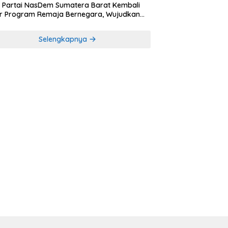
Partai NasDem Sumatera Barat Kembali
r Program Remaja Bernegara, Wujudkan
rasi Muda Melek Politik dan Demokrasi
Selengkapnya