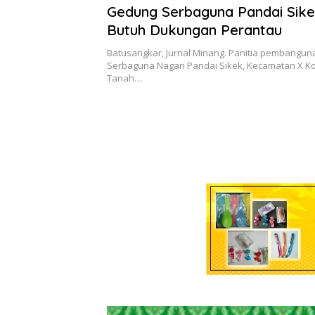
Agustus 2026
Gedung Serbaguna Pandai Sike
Butuh Dukungan Perantau
Batusangkar, Jurnal Minang. Panitia pembangu
Serbaguna Nagari Pandai Sikek, Kecamatan X K
Tanah…