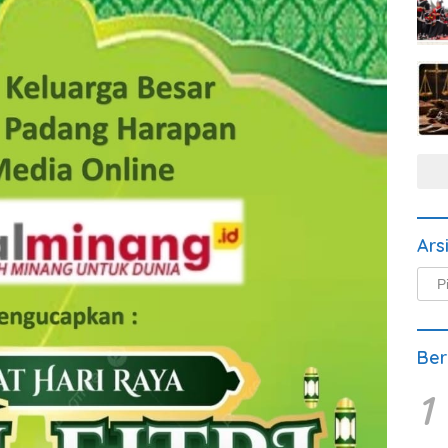
Ars
Arsi
Beri
Ber
1