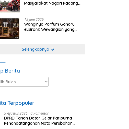
Masyarakat Nagari Padang
Magek Sita Perhatian
Pengunjung Festival
Minangkabau
15 Juni 2026
Wanginya Parfum Gaharu
eLBram: Wewangian yang
Lahir dari Kesabaran Alam,
Ayo Dicoba!
Selengkapnya
ip Berita
p
ta
ita Terpopuler
5 Agustus 2026
0 Komentar
DPRD Tanah Datar Gelar Paripurna
Penandatanganan Nota Perubahan
Anggaran