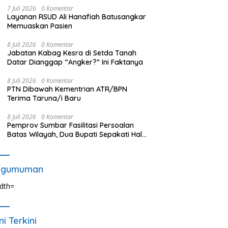
7 Juli 2026
0 Komentar
Layanan RSUD Ali Hanafiah Batusangkar
Memuaskan Pasien
8 Juli 2026
0 Komentar
Jabatan Kabag Kesra di Setda Tanah
Datar Dianggap “Angker?” Ini Faktanya
8 Juli 2026
0 Komentar
PTN Dibawah Kementrian ATR/BPN
Terima Taruna/i Baru
8 Juli 2026
0 Komentar
Pemprov Sumbar Fasilitasi Persoalan
Batas Wilayah, Dua Bupati Sepakati Hal
Ini
ngumuman
ni Terkini