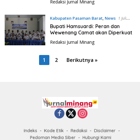
Redaksi Jurnal Minang
Kabupaten Pasaman Barat
,
News
1 Juli
2021
Bupati Hamsuardi: Peran dan
Wewenang Camat akan Diperkuat
Redaksi Jurnal Minang
P
1
2
Berikutnya »
a
g
i
n
a
s
i
p
Indeks
Kode Etik
Redaksi
Disclaimer
o
Pedoman Media Siber
Hubungi Kami