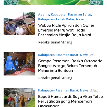
Agama
,
Kabupaten Pasaman Barat
,
Kabupaten Tanah Datar
,
News
31 Januari 2023
Wabup Richi Aprian dan Owner
Emersia Merry Wati Hadiri
Peresmian Mesjid Raya Kajai
Redaksi Jurnal Minang
Kabupaten Pasaman Barat
,
News
28
Februari 2022
Gempa Pasaman, Rezka Oktoberia:
Banyak Warga Belum Tersentuh
Menerima Bantuan
Redaksi Jurnal Minang
Kabupaten Pasaman Barat
,
News
2 Agustus
2021
Bupati Hamsuardi: Saya Akan Tutup
Perusahaan yang Mencemari
Lingkungan