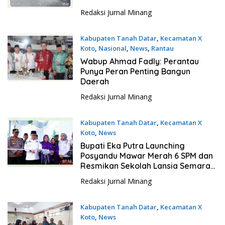
Redaksi Jurnal Minang
Kabupaten Tanah Datar
,
Kecamatan X
Koto
,
Nasional
,
News
,
Rantau
11 Mei 2026
Wabup Ahmad Fadly: Perantau
Punya Peran Penting Bangun
Daerah
Redaksi Jurnal Minang
Kabupaten Tanah Datar
,
Kecamatan X
Koto
,
News
23 April 2026
Bupati Eka Putra Launching
Posyandu Mawar Merah 6 SPM dan
Resmikan Sekolah Lansia Semarak
Nagari Paninjauan
Redaksi Jurnal Minang
Kabupaten Tanah Datar
,
Kecamatan X
Koto
,
News