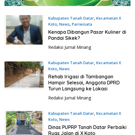
Kabupaten Tanah Datar
,
Kecamatan X
Koto
,
News
,
Pariwisata
13 Mei 2026
Kenapa Dibangun Pasar Kuliner di
Pandai Sikek?
Redaksi Jurnal Minang
Kabupaten Tanah Datar
,
Kecamatan X
Koto
,
News
12 Mei 2026
Rehab Irigasi di Tambangan
Hampir Selesai, Anggota DPRD
Turun Langsung ke Lokasi
Redaksi Jurnal Minang
Kabupaten Tanah Datar
,
Kecamatan X
Koto
,
News
11 Mei 2026
Dinas PUPRP Tanah Datar Perbaiki
Ruas Jalan di X Koto