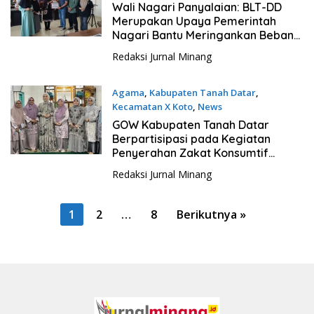
19 Maret 2026
Wali Nagari Panyalaian: BLT-DD
Merupakan Upaya Pemerintah
Nagari Bantu Meringankan Beban
Masyarakat
Redaksi Jurnal Minang
Agama
,
Kabupaten Tanah Datar
,
Kecamatan X Koto
,
News
16 Maret 2026
GOW Kabupaten Tanah Datar
Berpartisipasi pada Kegiatan
Penyerahan Zakat Konsumtif
kepada Mustahik di Nagari
Redaksi Jurnal Minang
Panyalaian Kec.X Koto
P
1
2
…
8
Berikutnya »
a
g
i
n
a