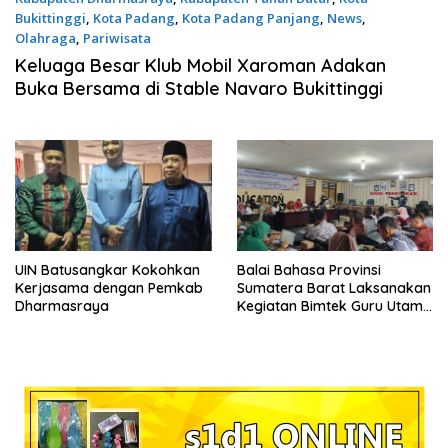
Bukittinggi
,
Kota Padang
,
Kota Padang Panjang
,
News
,
Olahraga
,
Pariwisata
15 Maret 2026
Keluaga Besar Klub Mobil Xaroman Adakan
Buka Bersama di Stable Navaro Bukittinggi
UIN Batusangkar Kokohkan
Balai Bahasa Provinsi
Kerjasama dengan Pemkab
Sumatera Barat Laksanakan
Dharmasraya
Kegiatan Bimtek Guru Utama
Revitalisasi Bahasa Daerah
di Kab.Dharmasraya