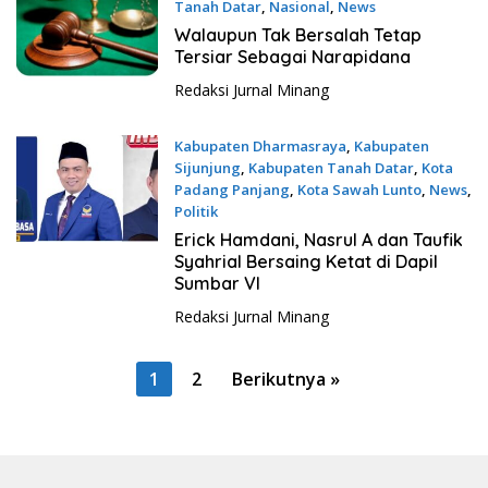
Tanah Datar
,
Nasional
,
News
24 November 2024
Walaupun Tak Bersalah Tetap
Tersiar Sebagai Narapidana
Redaksi Jurnal Minang
Kabupaten Dharmasraya
,
Kabupaten
Sijunjung
,
Kabupaten Tanah Datar
,
Kota
Padang Panjang
,
Kota Sawah Lunto
,
News
,
Politik
1 Februari 2024
Erick Hamdani, Nasrul A dan Taufik
Syahrial Bersaing Ketat di Dapil
Sumbar VI
Redaksi Jurnal Minang
P
1
2
Berikutnya »
a
g
i