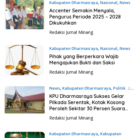
Kabupaten Dharmasraya
,
Nasional
,
News
9 Februari 2025
Accenter Semakin Menyala,
Pengurus Periode 2025 – 2028
Dikukuhkan
Redaksi Jurnal Minang
Kabupaten Dharmasraya
,
Nasional
,
News
11 Januari 2025
Pihak yang Berperkara Wajib
Mengajukan Bukti dan Saksi
Redaksi Jurnal Minang
News
,
Kabupaten Dharmasraya
,
Politik
29
November 2024
KPU Dharmasraya Sukses Gelar
Pilkada Serentak, Kotak Kosong
Peroleh Sekitar 30 Persen Suara
Meski Kalah
Redaksi Jurnal Minang
Kabupaten Dharmasraya
,
Kabupaten