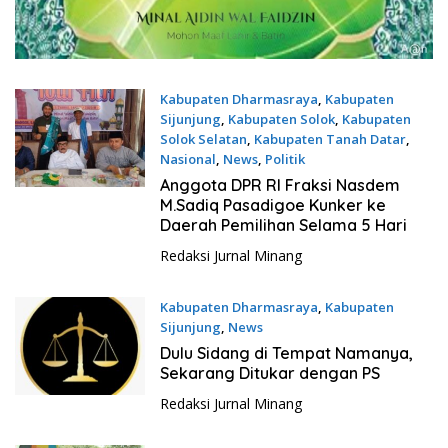
Kabupaten Dharmasraya
,
Kabupaten
Sijunjung
,
Kabupaten Solok
,
Kabupaten
Solok Selatan
,
Kabupaten Tanah Datar
,
Nasional
,
News
,
Politik
2 April 2025
Anggota DPR RI Fraksi Nasdem
M.Sadiq Pasadigoe Kunker ke
Daerah Pemilihan Selama 5 Hari
Redaksi Jurnal Minang
Kabupaten Dharmasraya
,
Kabupaten
Sijunjung
,
News
18 Februari 2025
Dulu Sidang di Tempat Namanya,
Sekarang Ditukar dengan PS
Redaksi Jurnal Minang