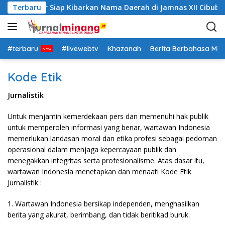
L
anah Datar Siap Kibarkan Nama Daerah di Jamnas XII Cibubur
Terbaru
a
n
g
s
#terbaru
#livewebtv
Khazanah
Berita Berbahasa Mi
u
n
Kode Etik
g
k
Jurnalistik
e
k
Untuk menjamin kemerdekaan pers dan memenuhi hak publik
o
untuk memperoleh informasi yang benar, wartawan Indonesia
n
memerlukan landasan moral dan etika profesi sebagai pedoman
t
operasional dalam menjaga kepercayaan publik dan
e
menegakkan integritas serta profesionalisme. Atas dasar itu,
n
wartawan Indonesia menetapkan dan menaati Kode Etik
Jurnalistik :
1. Wartawan Indonesia bersikap independen, menghasilkan
berita yang akurat, berimbang, dan tidak beritikad buruk.