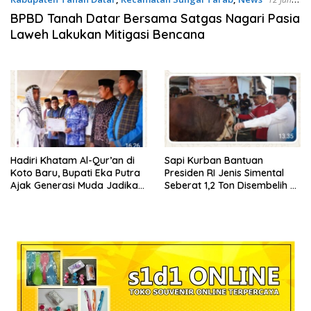
2026
BPBD Tanah Datar Bersama Satgas Nagari Pasia
Laweh Lakukan Mitigasi Bencana
Hadiri Khatam Al-Qur’an di
Sapi Kurban Bantuan
Koto Baru, Bupati Eka Putra
Presiden RI Jenis Simental
Ajak Generasi Muda Jadikan
Seberat 1,2 Ton Disembelih di
Al-Qur’an Pedoman Hidup
Koto Baru, Kec. Sungai Tarab