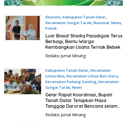
Ekonomi
,
Kabupaten Tanah Datar
,
Kecamatan Sungai Tarab
,
Nasional
,
News
,
Politik
18 Mei 2026
Luar Biasa! Shadiq Pasadigoe Terus
Berbagi, Bantu Warga
Kembangkan Usaha Ternak Bebek
Redaksi Jurnal Minang
Kabupaten Tanah Datar
,
Kecamatan
Lintau Buo
,
Kecamatan Lintau Buo Utara
,
Kecamatan Padang Ganting
,
Kecamatan
Sungai Tarab
,
News
15 Mei 2026
Gelar Rapat Koordinasi, Bupati
Tanah Datar Tetapkan Masa
Tanggap Darurat Bencana selama
14 Hari
Redaksi Jurnal Minang