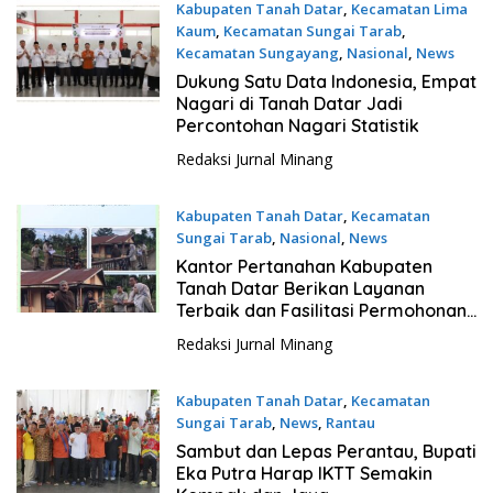
Kabupaten Tanah Datar
,
Kecamatan Lima
Kaum
,
Kecamatan Sungai Tarab
,
Kecamatan Sungayang
,
Nasional
,
News
14 Mei 2026
Dukung Satu Data Indonesia, Empat
Nagari di Tanah Datar Jadi
Percontohan Nagari Statistik
Redaksi Jurnal Minang
Kabupaten Tanah Datar
,
Kecamatan
Sungai Tarab
,
Nasional
,
News
17 April 2026
Kantor Pertanahan Kabupaten
Tanah Datar Berikan Layanan
Terbaik dan Fasilitasi Permohonan
PTP
Redaksi Jurnal Minang
Kabupaten Tanah Datar
,
Kecamatan
Sungai Tarab
,
News
,
Rantau
18 Maret 2026
Sambut dan Lepas Perantau, Bupati
Eka Putra Harap IKTT Semakin