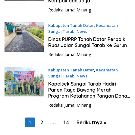
Kompak dan Jaya
Redaksi Jurnal Minang
Kabupaten Tanah Datar
,
Kecamatan
Sungai Tarab
,
News
7 Maret 2026
Dinas PUPRP Tanah Datar Perbaiki
Ruas Jalan Sungai Tarab ke Gurun
Redaksi Jurnal Minang
Kabupaten Tanah Datar
,
Kecamatan
Sungai Tarab
,
News
14 Februari 2026
Kapolsek Sungai Tarab Hadiri
Panen Raya Bawang Merah
Program Ketahanan Pangan Dana
Desa
Redaksi Jurnal Minang
P
1
2
…
14
Berikutnya »
a