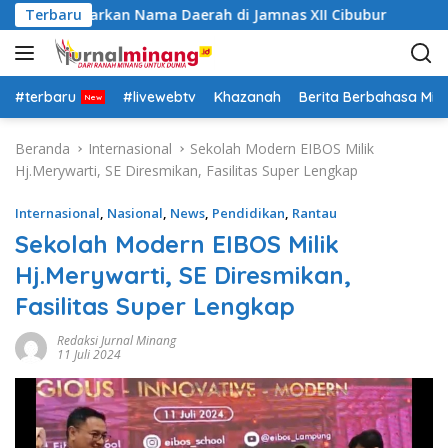
L
iap Kibarkan Nama Daerah di Jamnas XII Cibubur
Terbaru
Pani
a
n
g
s
#terbaru
#livewebtv
Khazanah
Berita Berbahasa Mi
u
n
Beranda
Internasional
Sekolah Modern EIBOS Milik
g
Hj.Merywarti, SE Diresmikan, Fasilitas Super Lengkap
k
e
Internasional
,
Nasional
,
News
,
Pendidikan
,
Rantau
k
Sekolah Modern EIBOS Milik
o
Hj.Merywarti, SE Diresmikan,
n
t
Fasilitas Super Lengkap
e
n
Redaksi Jurnal Minang
11 Juli 2024