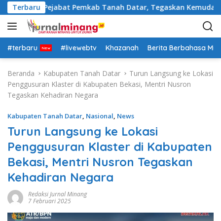
L
ra Rotasi Pejabat Pemkab Tanah Datar, Tegaskan Kemudahan Iz
Terbaru
a
n
g
s
#terbaru
#livewebtv
Khazanah
Berita Berbahasa Mi
u
n
Beranda
Kabupaten Tanah Datar
Turun Langsung ke Lokasi
g
Penggusuran Klaster di Kabupaten Bekasi, Mentri Nusron
k
Tegaskan Kehadiran Negara
e
k
Kabupaten Tanah Datar
,
Nasional
,
News
o
Turun Langsung ke Lokasi
n
Penggusuran Klaster di Kabupaten
t
e
Bekasi, Mentri Nusron Tegaskan
n
Kehadiran Negara
Redaksi Jurnal Minang
7 Februari 2025