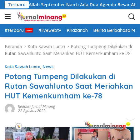
L
utra: Insya Allah September Nanti Ada Dua Agenda Besar Akan 
Terbaru
a
n
g
s
#terbaru
#livewebtv
Khazanah
Berita Berbahasa Mi
u
n
Beranda
Kota Sawah Lunto
Potong Tumpeng Dilakukan di
g
Rutan Sawahlunto Saat Meriahkan HUT Kemenkumham ke-78
k
e
Kota Sawah Lunto
,
News
k
Potong Tumpeng Dilakukan di
o
Rutan Sawahlunto Saat Meriahkan
n
t
HUT Kemenkumham ke-78
e
n
Redaksi Jurnal Minang
22 Agustus 2023