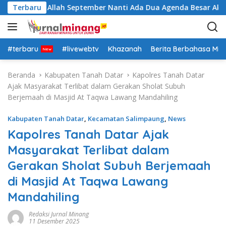
L
tra: Insya Allah September Nanti Ada Dua Agenda Besar Akan K
Terbaru
a
n
g
s
#terbaru
#livewebtv
Khazanah
Berita Berbahasa Mi
u
n
Beranda
Kabupaten Tanah Datar
Kapolres Tanah Datar
g
Ajak Masyarakat Terlibat dalam Gerakan Sholat Subuh
k
Berjemaah di Masjid At Taqwa Lawang Mandahiling
e
k
Kabupaten Tanah Datar
,
Kecamatan Salimpaung
,
News
o
Kapolres Tanah Datar Ajak
n
Masyarakat Terlibat dalam
t
e
Gerakan Sholat Subuh Berjemaah
n
di Masjid At Taqwa Lawang
Mandahiling
Redaksi Jurnal Minang
11 Desember 2025