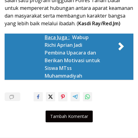
salah satu program unggulan Polres Tanah Datar
untuk mempererat hubungan antara aparat keamanan
dan masyarakat serta membangun karakter bangsa
yang lebih baik melalui ibadah. (
Kasdi Ray/Red.Jm)
Baca Juga :
Wabup
Richi Aprian Jadi
Pembina Upacara dan
Berikan Motivasi untuk
Siswa MTss
Muhammadiyah
Tambah Komentar