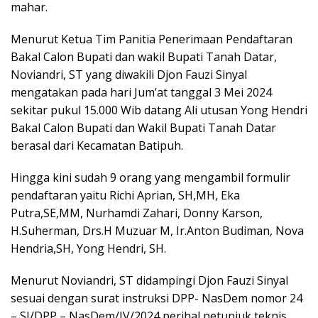
mahar.
Menurut Ketua Tim Panitia Penerimaan Pendaftaran
Bakal Calon Bupati dan wakil Bupati Tanah Datar,
Noviandri, ST yang diwakili Djon Fauzi Sinyal
mengatakan pada hari Jum’at tanggal 3 Mei 2024
sekitar pukul 15.000 Wib datang Ali utusan Yong Hendri
Bakal Calon Bupati dan Wakil Bupati Tanah Datar
berasal dari Kecamatan Batipuh.
Hingga kini sudah 9 orang yang mengambil formulir
pendaftaran yaitu Richi Aprian, SH,MH, Eka
Putra,SE,MM, Nurhamdi Zahari, Donny Karson,
H.Suherman, Drs.H Muzuar M, Ir.Anton Budiman, Nova
Hendria,SH, Yong Hendri, SH.
Menurut Noviandri, ST didampingi Djon Fauzi Sinyal
sesuai dengan surat instruksi DPP- NasDem nomor 24
– SI/DPP – NasDem/IV/2024 perihal petunjuk teknis