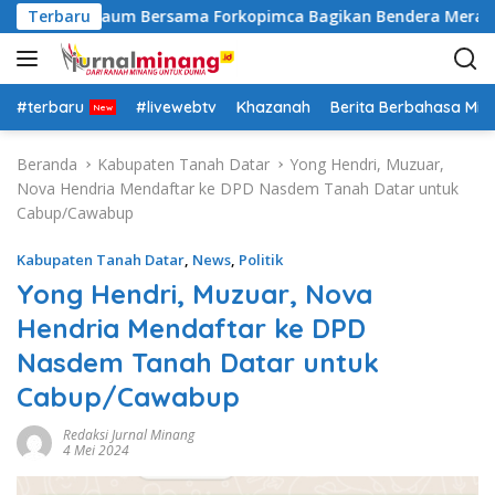
L
sek Lima Kaum Bersama Forkopimca Bagikan Bendera Merah Put
Terbaru
a
n
g
s
#terbaru
#livewebtv
Khazanah
Berita Berbahasa Mi
u
n
Beranda
Kabupaten Tanah Datar
Yong Hendri, Muzuar,
g
Nova Hendria Mendaftar ke DPD Nasdem Tanah Datar untuk
k
Cabup/Cawabup
e
k
Kabupaten Tanah Datar
,
News
,
Politik
o
Yong Hendri, Muzuar, Nova
n
Hendria Mendaftar ke DPD
t
e
Nasdem Tanah Datar untuk
n
Cabup/Cawabup
Redaksi Jurnal Minang
4 Mei 2024