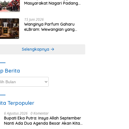
Masyarakat Nagari Padang
Magek Sita Perhatian
Pengunjung Festival
Minangkabau
15 Juni 2026
Wanginya Parfum Gaharu
eLBram: Wewangian yang
Lahir dari Kesabaran Alam,
Ayo Dicoba!
Selengkapnya
ip Berita
p
ta
ita Terpopuler
6 Agustus 2026
0 Komentar
Bupati Eka Putra: Insya Allah September
Nanti Ada Dua Agenda Besar Akan Kita
Laksanakan