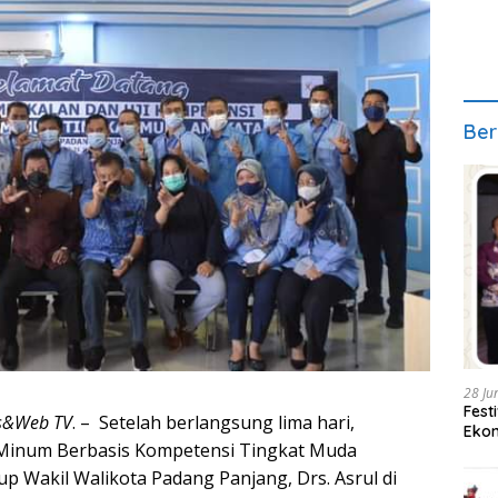
Ber
28 Ju
Fest
ws&Web TV
. – Setelah berlangsung lima hari,
Ekon
Minum Berbasis Kompetensi Tingkat Muda
p Wakil Walikota Padang Panjang, Drs. Asrul di