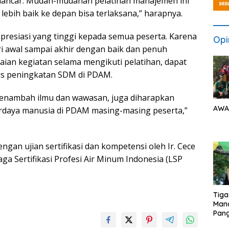
an lancar. Mudah-mudahan pelatihan manajemen ini
ebih baik ke depan bisa terlaksana,” harapnya.
apresiasi yang tinggi kepada semua peserta. Karena
Opi
ri awal sampai akhir dengan baik dan penuh
aian kegiatan selama mengikuti pelatihan, dapat
us peningkatan SDM di PDAM.
menambah ilmu dan wawasan, juga diharapkan
AWA
daya manusia di PDAM masing-masing peserta,”
ngan ujian sertifikasi dan kompetensi oleh Ir. Cece
ga Sertifikasi Profesi Air Minum Indonesia (LSP
Tiga
Man
Pang
Min