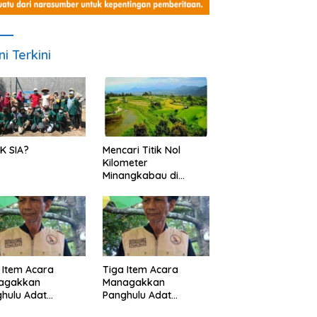
ni Terkini
K SIA?
Mencari Titik Nol
Kilometer
Minangkabau di
Nagari Pariangan,
Dimanakah Lokasi
nya?
 Item Acara
Tiga Item Acara
agakkan
Managakkan
hulu Adat
Panghulu Adat
angkabau (bagian
Minangkabau (bagian