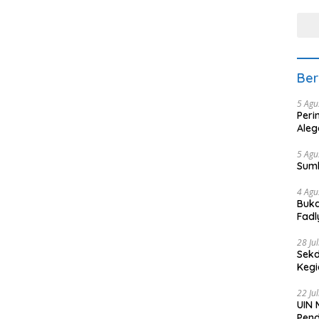
tera
Ber
5 Agu
Peri
Aleg
5 Agu
Sum
4 Agu
Buka
Fadl
Bang
28 Ju
Sekd
Keg
22 Ju
UIN 
Pend