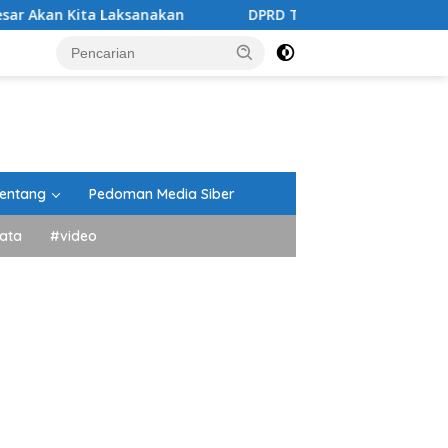
Laksanakan
DPRD Tanah Datar Gelar Paripurna Penan
entang
Pedoman Media Siber
ata
#video