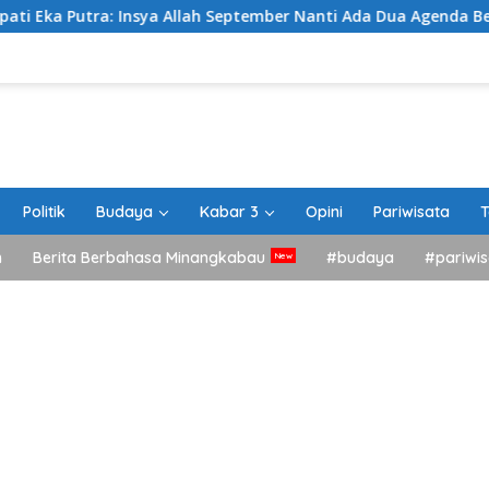
 Insya Allah September Nanti Ada Dua Agenda Besar Akan Kita 
Politik
Budaya
Kabar 3
Opini
Pariwisata
T
h
Berita Berbahasa Minangkabau
#budaya
#pariwis