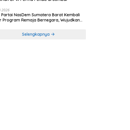
li 2026
Partai NasDem Sumatera Barat Kembali
r Program Remaja Bernegara, Wujudkan
rasi Muda Melek Politik dan Demokrasi
Selengkapnya