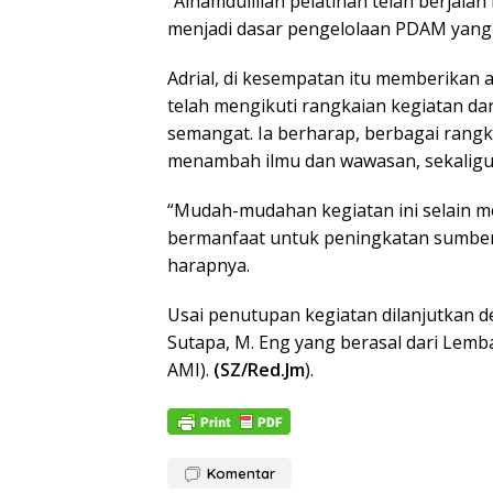
“Alhamdulillah pelatihan telah berjal
menjadi dasar pengelolaan PDAM yang l
Adrial, di kesempatan itu memberikan 
telah mengikuti rangkaian kegiatan da
semangat. Ia berharap, berbagai rangk
menambah ilmu dan wawasan, sekalig
“Mudah-mudahan kegiatan ini selain 
bermanfaat untuk peningkatan sumber
harapnya.
Usai penutupan kegiatan dilanjutkan de
Sutapa, M. Eng yang berasal dari Lemba
AMI).
(SZ/Red.Jm
).
Komentar