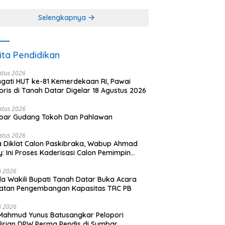
khir dari 3 tulisan)
(2 dari 3 tulisan)
Selengkapnya
ita Pendidikan
stus 2026
ngati HUT ke-81 Kemerdekaan RI, Pawai
oris di Tanah Datar Digelar 18 Agustus 2026
stus 2026
bar Gudang Tokoh Dan Pahlawan
stus 2026
 Diklat Calon Paskibraka, Wabup Ahmad
y: Ini Proses Kaderisasi Calon Pemimpin
sa yang Berkarakter Pancasila
li 2026
a Wakili Bupati Tanah Datar Buka Acara
iatan Pengembangan Kapasitas TRC PB
li 2026
Mahmud Yunus Batusangkar Pelopori
irian DPW Perma Pendis di Sumbar