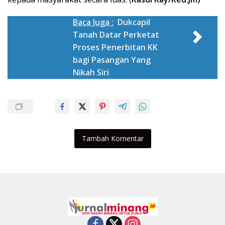
Baca Juga :
Dukcapil
Tanah Datar Perketat
Proses Penerbitan KK
bagi Pasangan Yang
Nikah Siri
Tambah Komentar