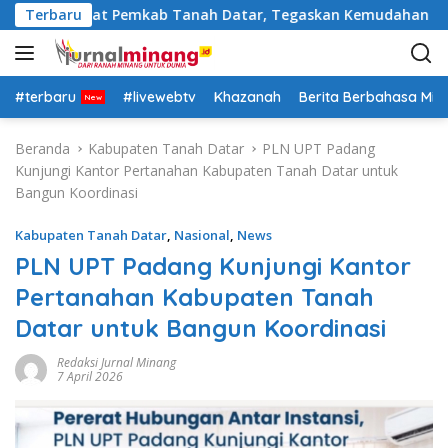
L
tasi Pejabat Pemkab Tanah Datar, Tegaskan Kemudahan Izin In
Terbaru
a
n
g
s
#terbaru
#livewebtv
Khazanah
Berita Berbahasa Mi
u
n
Beranda
Kabupaten Tanah Datar
PLN UPT Padang
g
Kunjungi Kantor Pertanahan Kabupaten Tanah Datar untuk
k
Bangun Koordinasi
e
k
Kabupaten Tanah Datar
,
Nasional
,
News
o
PLN UPT Padang Kunjungi Kantor
n
Pertanahan Kabupaten Tanah
t
e
Datar untuk Bangun Koordinasi
n
Redaksi Jurnal Minang
7 April 2026