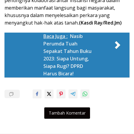
pentingnya kolaborasi antar instansi negara dalam
memberikan manfaat langsung bagi masyarakat,
khususnya dalam menyelesaikan perkara yang
menyangkut hak-hak atas tanah
.(Kasdi Ray/Red.Jm)
Baca Juga :
Nasib
Perumda Tuah
Sepakat Tahun Buku
2023: Siapa Untung,
Siapa Rugi? DPRD
Harus Bicara!
Tambah Komentar