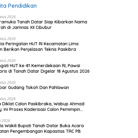
ita Pendidikan
stus 2026
ramuka Tanah Datar Siap Kibarkan Nama
ah di Jamnas XII Cibubur
stus 2026
tia Peringatan HUT RI Kecamatan Lima
 Berikan Penjelasan Teknis Paskibra
stus 2026
ngati HUT ke-81 Kemerdekaan RI, Pawai
oris di Tanah Datar Digelar 18 Agustus 2026
stus 2026
bar Gudang Tokoh Dan Pahlawan
stus 2026
 Diklat Calon Paskibraka, Wabup Ahmad
y: Ini Proses Kaderisasi Calon Pemimpin
sa yang Berkarakter Pancasila
li 2026
a Wakili Bupati Tanah Datar Buka Acara
iatan Pengembangan Kapasitas TRC PB