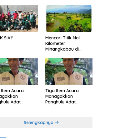
K SIA?
Mencari Titik Nol
Kilometer
Minangkabau di
Nagari Pariangan,
Dimanakah Lokasi
nya?
 Item Acara
Tiga Item Acara
agakkan
Managakkan
hulu Adat
Panghulu Adat
angkabau (bagian
Minangkabau (bagian
khir dari 3 tulisan)
(2 dari 3 tulisan)
Selengkapnya