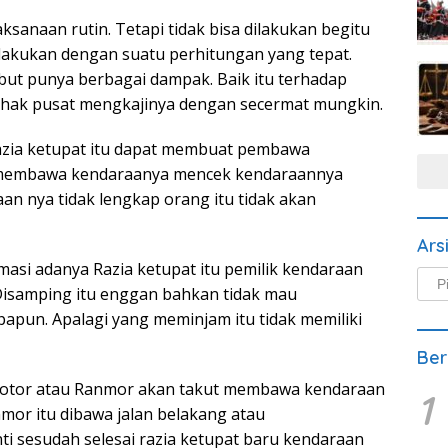
sanaan rutin. Tetapi tidak bisa dilakukan begitu
ilakukan dengan suatu perhitungan yang tepat.
ebut punya berbagai dampak. Baik itu terhadap
u pihak pusat mengkajinya dengan secermat mungkin.
zia ketupat itu dapat membuat pembawa
m membawa kendaraanya mencek kendaraannya
an nya tidak lengkap orang itu tidak akan
Ars
asi adanya Razia ketupat itu pemilik kendaraan
Arsi
Disamping itu enggan bahkan tidak mau
Beri
pun. Apalagi yang meminjam itu tidak memiliki
Ber
motor atau Ranmor akan takut membawa kendaraan
1
anmor itu dibawa jalan belakang atau
ti sesudah selesai razia ketupat baru kendaraan