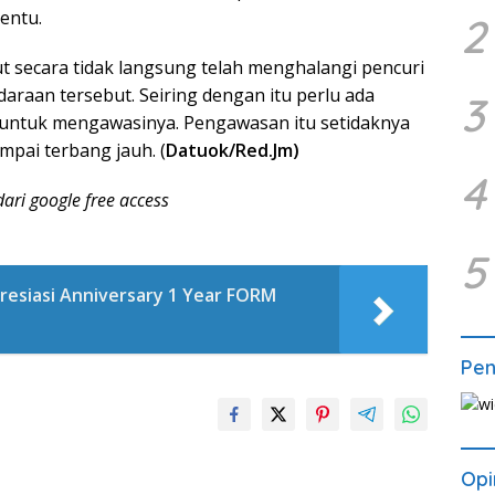
tentu.
2
t secara tidak langsung telah menghalangi pencuri
araan tersebut. Seiring dengan itu perlu ada
3
 untuk mengawasinya. Pengawasan itu setidaknya
mpai terbang jauh. (
Datuok/Red.Jm)
4
ari google free access
5
resiasi Anniversary 1 Year FORM
Pe
Opi