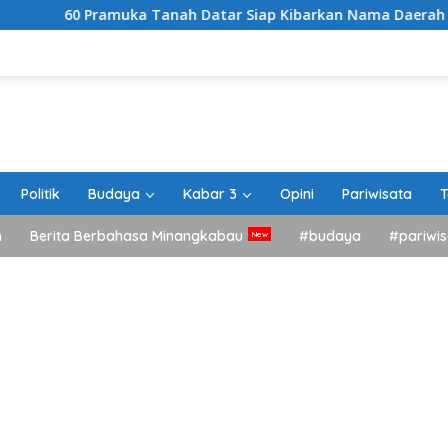
muka Tanah Datar Siap Kibarkan Nama Daerah di Jamnas XII C
Politik
Budaya
Kabar 3
Opini
Pariwisata
T
h
Berita Berbahasa Minangkabau
#budaya
#pariwis