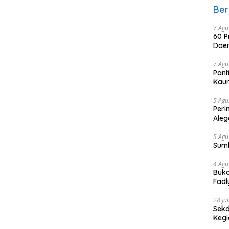
Ber
7 Agu
60 P
Daer
7 Agu
Pani
Kaum
5 Agu
Peri
Aleg
5 Agu
Sum
4 Agu
Buka
Fadl
Bang
28 Ju
Sekd
Keg