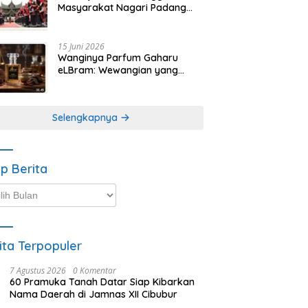
Masyarakat Nagari Padang
Magek Sita Perhatian
Pengunjung Festival
Minangkabau
15 Juni 2026
Wanginya Parfum Gaharu
eLBram: Wewangian yang
Lahir dari Kesabaran Alam,
Ayo Dicoba!
Selengkapnya
ip Berita
p
ta
ita Terpopuler
7 Agustus 2026
0 Komentar
60 Pramuka Tanah Datar Siap Kibarkan
Nama Daerah di Jamnas XII Cibubur