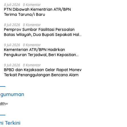
8 Juli 2026
0 Komentar
PTN Dibawah Kementrian ATR/BPN
Terima Taruna/i Baru
8 Juli 2026
0 Komentar
Pemprov Sumbar Fasilitasi Persoalan
Batas Wilayah, Dua Bupati Sepakati Hal
Ini
9 Juli 2026
0 Komentar
Kementerian ATR/BPN Hadirkan
Pengukuran Terjadwal, Beri Kepastian
Waktu Layanan untuk Masyarakat
9 Juli 2026
0 Komentar
BPBD dan Kejaksaan Gelar Rapat Monev
Terkait Penanggulangan Bencana Alam
ngumuman
ni Terkini