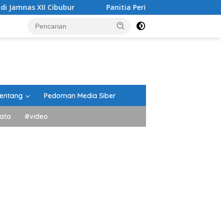
ibubur
Panitia Peringatan HUT RI Kecamatan Lima Kaum
entang
Pedoman Media Siber
ata
#video