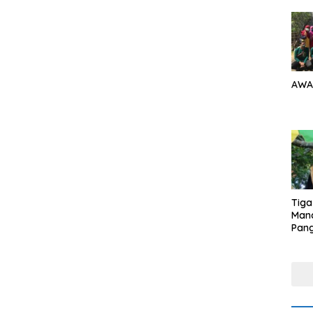
AWA
Tiga
Man
Pang
Min
tera