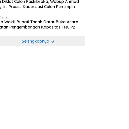
 Diklat Calon Paskibraka, Wabup Ahmad
y: Ini Proses Kaderisasi Calon Pemimpin
sa yang Berkarakter Pancasila
li 2026
a Wakili Bupati Tanah Datar Buka Acara
iatan Pengembangan Kapasitas TRC PB
Selengkapnya