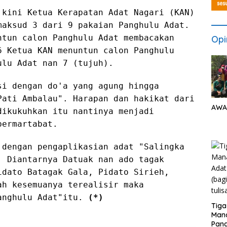
 kini Ketua Kerapatan Adat Nagari (KAN)
maksud 3 dari 9 pakaian Panghulu Adat.
ntun calon Panghulu Adat membacakan
Opi
6 Ketua KAN menuntun calon Panghulu
ulu Adat nan 7 (tujuh).
si dengan do'a yang agung hingga
Pati Ambalau". Harapan dan hakikat dari
AWA
dikukuhkan itu nantinya menjadi
bermartabat.
 dengan pengaplikasian adat "Salingka
. Diantarnya Datuak nan ado tagak
idato Batagak Gala, Pidato Sirieh,
ah kesemuanya terealisir maka
Panghulu Adat"itu.
(*)
Tiga
Man
Pang