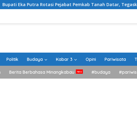
 Rotasi Pejabat Pemkab Tanah Datar, Tegaskan Kemudahan Izin
Politik
Budaya
Kabar 3
Opini
Pariwisata
T
h
Berita Berbahasa Minangkabau
#budaya
#pariwis