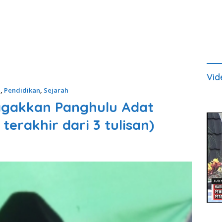
Vid
i
,
Pendidikan
,
Sejarah
agakkan Panghulu Adat
erakhir dari 3 tulisan)