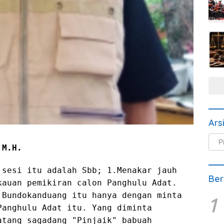
Ars
Arsi
 M.H.
Beri
 sesi itu adalah Sbb; 1.Menakar jauh
Ber
kauan pemikiran calon Panghulu Adat.
 Bundokanduang itu hanya dengan minta
1
Panghulu Adat itu. Yang diminta
atang sagadang "Pinjaik" babuah