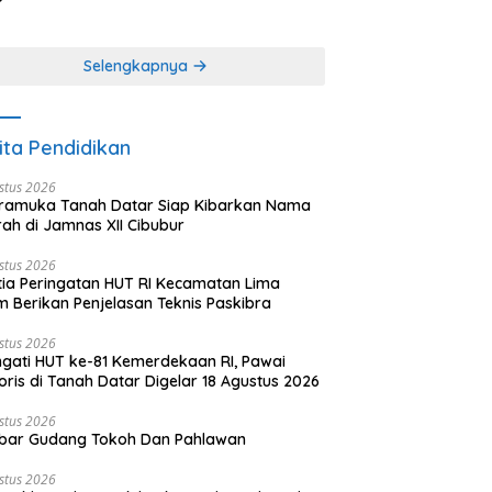
(2 dari 3 tulisan)
angkabau (bagian
khir dari 3 tulisan)
Selengkapnya
ita Pendidikan
stus 2026
ramuka Tanah Datar Siap Kibarkan Nama
ah di Jamnas XII Cibubur
stus 2026
tia Peringatan HUT RI Kecamatan Lima
 Berikan Penjelasan Teknis Paskibra
stus 2026
ngati HUT ke-81 Kemerdekaan RI, Pawai
oris di Tanah Datar Digelar 18 Agustus 2026
stus 2026
bar Gudang Tokoh Dan Pahlawan
stus 2026