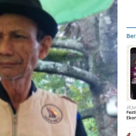
Ber
28 Ju
Fest
Ekon