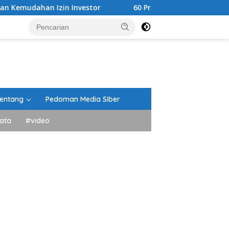
 Investor
60 Pramuka Tanah Datar Siap Kibarkan Nama 
entang
Pedoman Media Siber
ata
#video