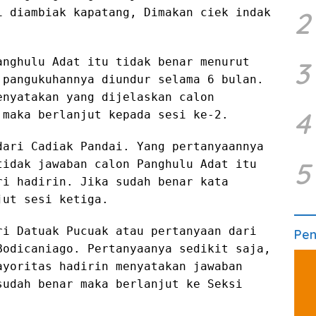
2
i diambiak kapatang, Dimakan ciek indak
anghulu Adat itu tidak benar menurut
3
 pangukuhannya diundur selama 6 bulan.
enyatakan yang dijelaskan calon
4
 maka berlanjut kepada sesi ke-2.
dari Cadiak Pandai. Yang pertanyaannya
5
tidak jawaban calon Panghulu Adat itu
ri hadirin. Jika sudah benar kata
jut sesi ketiga.
ri Datuak Pucuak atau pertanyaan dari
Pe
Bodicaniago. Pertanyaanya sedikit saja,
ayoritas hadirin menyatakan jawaban
sudah benar maka berlanjut ke Seksi