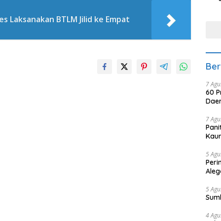
Min
tera
s Laksanakan BTLM Jilid ke Empat
Ber
7 Agu
60 P
Daer
7 Agu
Pani
Kaum
5 Agu
Peri
Aleg
5 Agu
Sum
4 Agu