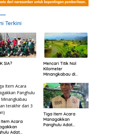
ni Terkini
K SIA?
Mencari Titik Nol
Kilometer
Minangkabau di
Nagari Pariangan,
Dimanakah Lokasi
nya?
Tiga Item Acara
Managakkan
 Item Acara
Panghulu Adat
agakkan
Minangkabau (bagian
hulu Adat