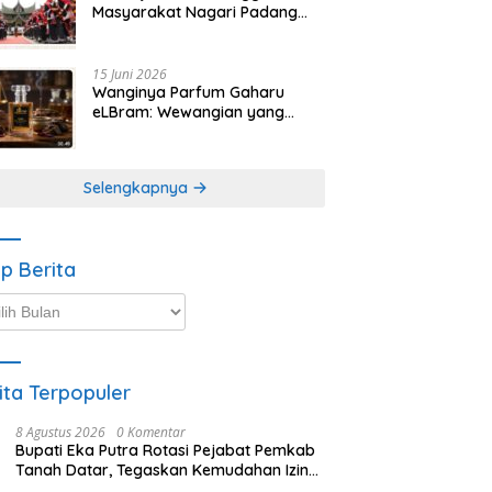
Masyarakat Nagari Padang
Magek Sita Perhatian
Pengunjung Festival
Minangkabau
15 Juni 2026
Wanginya Parfum Gaharu
eLBram: Wewangian yang
Lahir dari Kesabaran Alam,
Ayo Dicoba!
Selengkapnya
ip Berita
p
ta
ita Terpopuler
8 Agustus 2026
0 Komentar
Bupati Eka Putra Rotasi Pejabat Pemkab
Tanah Datar, Tegaskan Kemudahan Izin
Investor