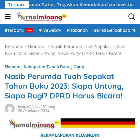
L
ab Tanah Datar, Tegaskan Kemudahan Izin Investor
Terbaru
60
a
n
g
s
#terbaru
#livewebtv
Khazanah
Berita Berbahasa Mi
u
n
Beranda
Ekonomi
Nasib Perumda Tuah Sepakat Tahun
g
Buku 2023: Siapa Untung, Siapa Rugi? DPRD Harus Bicara!
k
e
Ekonomi
,
Kabupaten Tanah Datar
,
Opini
k
Nasib Perumda Tuah Sepakat
o
Tahun Buku 2023: Siapa Untung,
n
t
Siapa Rugi? DPRD Harus Bicara!
e
n
Redaksi Jurnal Minang
20 Desember 2024