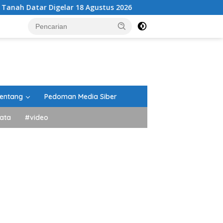
gelar 18 Agustus 2026
Hebat, Kantor Pertanahan Kab. 
entang
Pedoman Media Siber
ata
#video