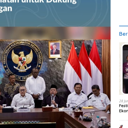
Ber
28 Ju
Fest
Ekon