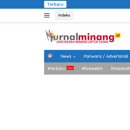
Langsung
Terbaru
Peringa
ke
konten
Indeks
H
News
Pariwara / Advertorial
o
m
#terbaru
#livewebtv
Khazana
e