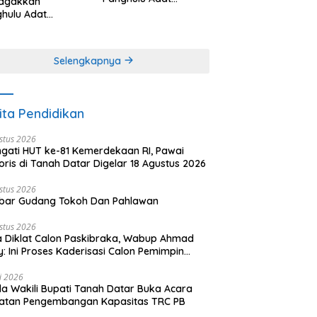
agakkan
Minangkabau (bagian
hulu Adat
(2 dari 3 tulisan)
angkabau (bagian
khir dari 3 tulisan)
Selengkapnya
ita Pendidikan
stus 2026
ngati HUT ke-81 Kemerdekaan RI, Pawai
oris di Tanah Datar Digelar 18 Agustus 2026
stus 2026
bar Gudang Tokoh Dan Pahlawan
stus 2026
 Diklat Calon Paskibraka, Wabup Ahmad
y: Ini Proses Kaderisasi Calon Pemimpin
sa yang Berkarakter Pancasila
li 2026
a Wakili Bupati Tanah Datar Buka Acara
iatan Pengembangan Kapasitas TRC PB