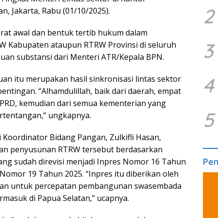
2
, Jakarta, Rabu (01/10/2025).
arat awal dan bentuk tertib hukum dalam
3
W Kabupaten ataupun RTRW Provinsi di seluruh
uan substansi dari Menteri ATR/Kepala BPN.
4
n itu merupakan hasil sinkronisasi lintas sektor
tingan. “Alhamdulillah, baik dari daerah, empat
DPRD, kemudian dari semua kementerian yang
5
pertentangan,” ungkapnya.
Koordinator Bidang Pangan, Zulkifli Hasan,
an penyusunan RTRW tersebut berdasarkan
Pe
yang sudah direvisi menjadi Inpres Nomor 16 Tahun
Nomor 19 Tahun 2025. “Inpres itu diberikan oleh
gan untuk percepatan pembangunan swasembada
ermasuk di Papua Selatan,” ucapnya.