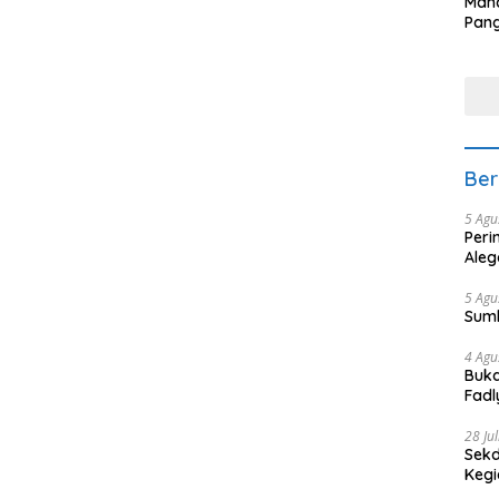
Man
Pang
Min
tera
Ber
5 Agu
Peri
Aleg
5 Agu
Sum
4 Agu
Buka
Fadl
Bang
28 Ju
Sekd
Keg