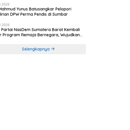
li 2026
Mahmud Yunus Batusangkar Pelopori
irian DPW Perma Pendis di Sumbar
li 2026
Partai NasDem Sumatera Barat Kembali
r Program Remaja Bernegara, Wujudkan
rasi Muda Melek Politik dan Demokrasi
Selengkapnya