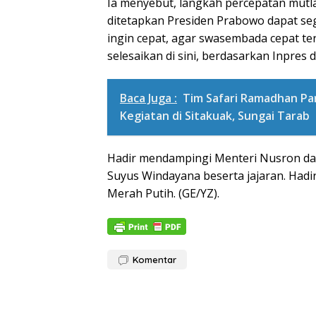
Ia menyebut, langkah percepatan mutl
ditetapkan Presiden Prabowo dapat seg
ingin cepat, agar swasembada cepat terc
selesaikan di sini, berdasarkan Inpres 
Baca Juga :
Tim Safari Ramadhan Pa
Kegiatan di Sitakuak, Sungai Tarab
Hadir mendampingi Menteri Nusron dala
Suyus Windayana beserta jajaran. Hadi
Merah Putih. (GE/YZ).
Komentar