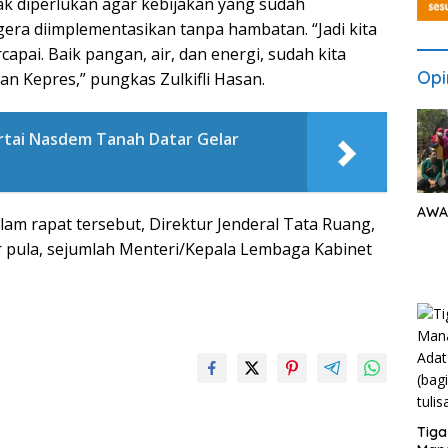
ak diperlukan agar kebijakan yang sudah
era diimplementasikan tanpa hambatan. “Jadi kita
apai. Baik pangan, air, dan energi, sudah kita
Opi
dan Kepres,” pungkas Zulkifli Hasan.
rtai Nasdem Tanah Datar Gelar
AWA
m rapat tersebut, Direktur Jenderal Tata Ruang,
r pula, sejumlah Menteri/Kepala Lembaga Kabinet
Tiga