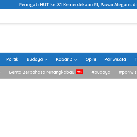
ti HUT ke-81 Kemerdekaan RI, Pawai Alegoris di Tanah Datar Di
Politik
Budaya
Kabar 3
Opini
Pariwisata
T
h
Berita Berbahasa Minangkabau
#budaya
#pariwis