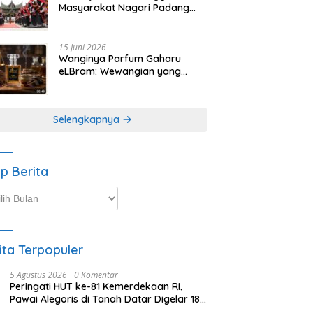
Masyarakat Nagari Padang
Magek Sita Perhatian
Pengunjung Festival
Minangkabau
15 Juni 2026
Wanginya Parfum Gaharu
eLBram: Wewangian yang
Lahir dari Kesabaran Alam,
Ayo Dicoba!
Selengkapnya
ip Berita
p
ta
ita Terpopuler
5 Agustus 2026
0 Komentar
Peringati HUT ke-81 Kemerdekaan RI,
Pawai Alegoris di Tanah Datar Digelar 18
Agustus 2026