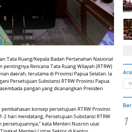
 dan Tata Ruang/Kepala Badan Pertanahan Nasional
n pentingnya Rencana Tata Ruang Wilayah (RTRW)
Ars
n daerah, terutama di Provinsi Papua Selatan. Ia
ani Persetujuan Substansi RTRW Provinsi Papua
Arsi
Beri
asembada pangan yang dicanangkan Presiden
Ber
dalam pembahasan konsep persetujuan RTRW Provinsi
 1-2 hari mendatang, Persetujuan Substansi RTRW
1
n persetujuannya,” kata Menteri Nusron usai
Tingkat Menteri Lintas Sektor di Kantor