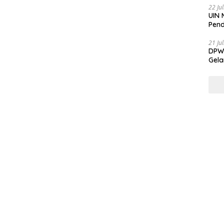
22 Ju
UIN 
Pend
21 Ju
DPW 
Gela
Gene