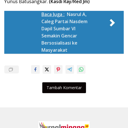
Yunus Batusangkar.
(Kasdi Ray/Red Jm)
Baca Juga :
Nasrul A,
Caleg Partai Nasdem
Dapil Sumbar VI
Semakin Gencar
Bersosialisasi ke
Masyarakat
Tambah Komentar