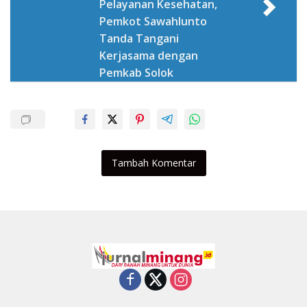
Pelayanan Kesehatan,
Pemkot Sawahlunto
Tanda Tangani
Kerjasama dengan
Pemkab Solok
Tambah Komentar