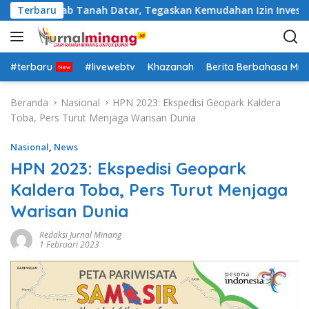
L
t Pemkab Tanah Datar, Tegaskan Kemudahan Izin Investor
Terbaru
a
n
g
s
#terbaru
#livewebtv
Khazanah
Berita Berbahasa Mi
u
n
Beranda
Nasional
HPN 2023: Ekspedisi Geopark Kaldera
g
Toba, Pers Turut Menjaga Warisan Dunia
k
e
Nasional
,
News
k
HPN 2023: Ekspedisi Geopark
o
Kaldera Toba, Pers Turut Menjaga
n
t
Warisan Dunia
e
n
Redaksi Jurnal Minang
1 Februari 2023