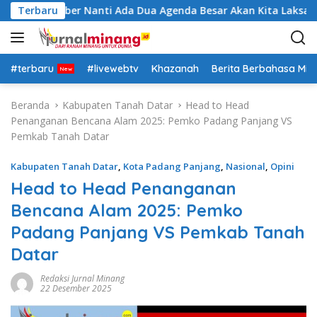
L
September Nanti Ada Dua Agenda Besar Akan Kita Laksanakan
Terbaru
a
n
g
s
#terbaru
#livewebtv
Khazanah
Berita Berbahasa Mi
u
n
Beranda
Kabupaten Tanah Datar
Head to Head
g
Penanganan Bencana Alam 2025: Pemko Padang Panjang VS
k
Pemkab Tanah Datar
e
k
Kabupaten Tanah Datar
,
Kota Padang Panjang
,
Nasional
,
Opini
o
Head to Head Penanganan
n
Bencana Alam 2025: Pemko
t
e
Padang Panjang VS Pemkab Tanah
n
Datar
Redaksi Jurnal Minang
22 Desember 2025