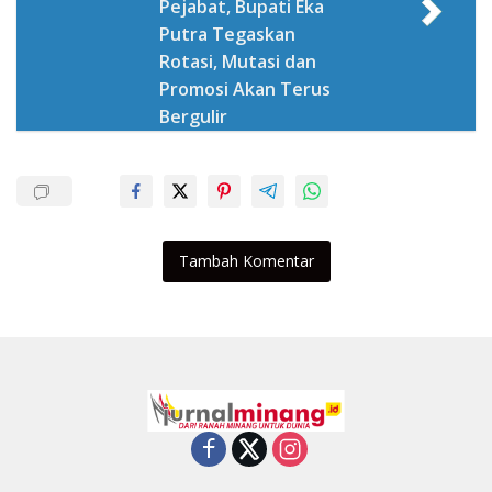
Pejabat, Bupati Eka
Putra Tegaskan
Rotasi, Mutasi dan
Promosi Akan Terus
Bergulir
Tambah Komentar