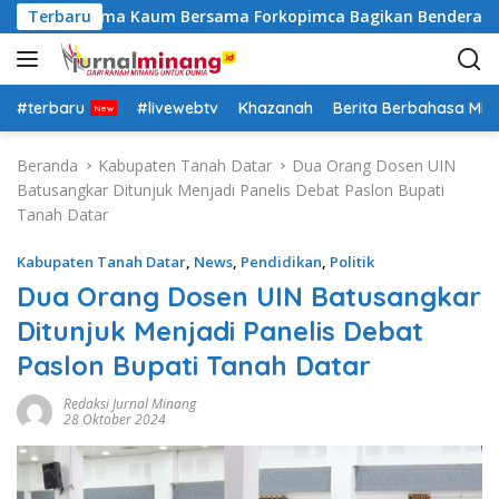
L
, Polsek Lima Kaum Bersama Forkopimca Bagikan Bendera Mer
Terbaru
a
n
g
s
#terbaru
#livewebtv
Khazanah
Berita Berbahasa Mi
u
n
Beranda
Kabupaten Tanah Datar
Dua Orang Dosen UIN
g
Batusangkar Ditunjuk Menjadi Panelis Debat Paslon Bupati
k
Tanah Datar
e
k
Kabupaten Tanah Datar
,
News
,
Pendidikan
,
Politik
o
Dua Orang Dosen UIN Batusangkar
n
Ditunjuk Menjadi Panelis Debat
t
e
Paslon Bupati Tanah Datar
n
Redaksi Jurnal Minang
28 Oktober 2024