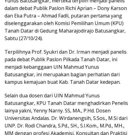
Yunus Batusangkar, merteka terpilih menjadi panelis
dalam debat Publik Paslon Richi Aprian – Dony Karson
dan Eka Putra – Ahmad Fadli, putaran pertama yang
diselenggarakan oleh Komisi Pemilihan Umum (KPU)
Tanah Datar di Gedung Maharajodirajo Batusangkar,
Sabtu (27/10/24).
Terpilihnya Prof. Syukri dan Dr. Irman menjadi panelis
pada debat Publik Paslon Pilkada Tanah Datar, ini
menjadi kebanggaan UIN Mahmud Yunus
Batusangkar, ini merupakan bagian perhatian dari
kampus kemajuan buat Kab. Tanah Datar kedepan.
Selain dua dosen dari UIN Mahmud Yunus
Batusangkar, KPU Tanah Datar menghadirkan Penelis
lainya yakni, Yenny Narny. SS, MA., P.Hd. Dosen
Universitas Andalas. Dr. Wirdanengsih, S.Sos., M.Si dari
UNP. Dr. Rodi Chandra, S.Pd., SH., S.I.Kom., M.Pd., MH.,
MM dengan profesi Akademisi, Konsultan dan Praktisi