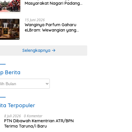
Masyarakat Nagari Padang
Magek Sita Perhatian
Pengunjung Festival
Minangkabau
15 Juni 2026
Wanginya Parfum Gaharu
eLBram: Wewangian yang
Lahir dari Kesabaran Alam,
Ayo Dicoba!
Selengkapnya
ip Berita
p
ta
ita Terpopuler
8 Juli 2026
0 Komentar
PTN Dibawah Kementrian ATR/BPN
Terima Taruna/i Baru