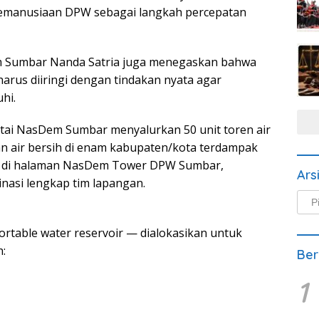
 kemanusiaan DPW sebagai langkah percepatan
m Sumbar Nanda Satria juga menegaskan bahwa
arus diiringi dengan tindakan nyata agar
hi.
tai NasDem Sumbar menyalurkan 50 unit toren air
air bersih di enam kabupaten/kota terdampak
an di halaman NasDem Tower DPW Sumbar,
Ars
inasi lengkap tim lapangan.
Arsi
Beri
ortable water reservoir — dialokasikan untuk
h:
Ber
1