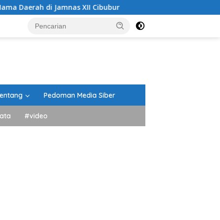
amnas XII Cibubur
Panitia Peringatan HUT RI Kecamata
entang
Pedoman Media Siber
ata
#video