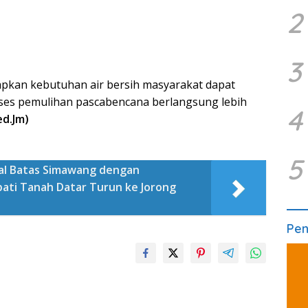
2
3
apkan kebutuhan air bersih masyarakat dapat
roses pemulihan pascabencana berlangsung lebih
4
ed.Jm)
5
pal Batas Simawang dengan
pati Tanah Datar Turun ke Jorong
Pe