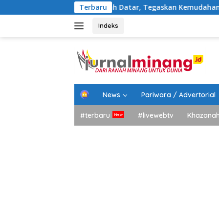
Langsung
bat Pemkab Tanah Datar, Tegaskan Kemudahan Izin Investor
Terbaru
ke
konten
Indeks
H
News
Pariwara / Advertorial
o
m
#terbaru
#livewebtv
Khazana
e