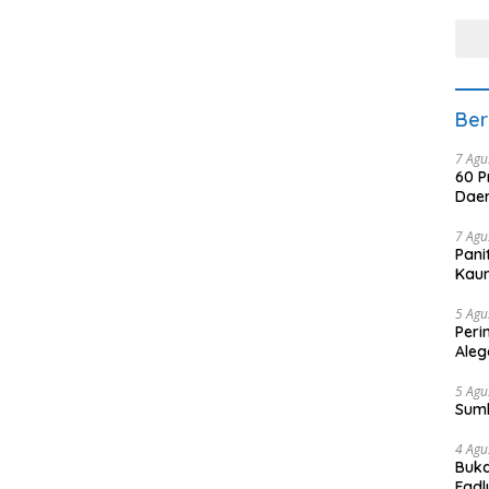
tera
Ber
7 Agu
60 P
Daer
7 Agu
Pani
Kaum
5 Agu
Peri
Aleg
5 Agu
Sum
4 Agu
Buka
Fadl