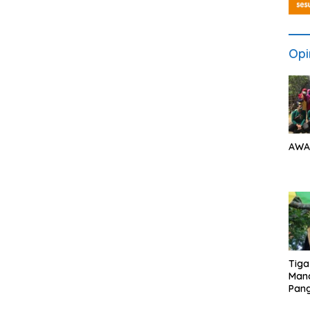
Opi
AWA
Tiga
Man
Pang
Min