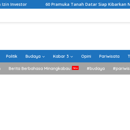
60 Pramuka Tanah Datar Siap Kibarkan Nama Daerah di J
Politik
Budaya
Kabar 3
Opini
Pariwisata
T
h
Berita Berbahasa Minangkabau
#budaya
#pariwis