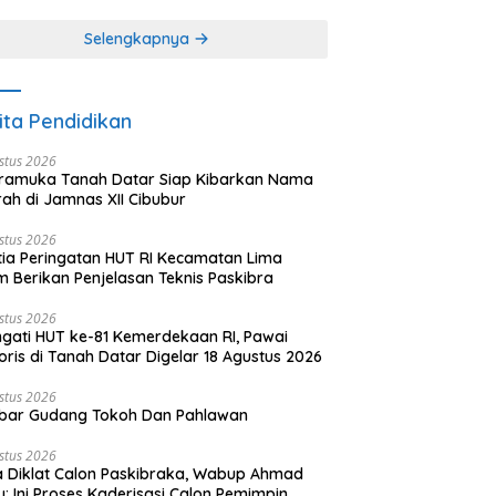
khir dari 3 tulisan)
(2 dari 3 tulisan)
Selengkapnya
ita Pendidikan
stus 2026
ramuka Tanah Datar Siap Kibarkan Nama
ah di Jamnas XII Cibubur
stus 2026
tia Peringatan HUT RI Kecamatan Lima
 Berikan Penjelasan Teknis Paskibra
stus 2026
ngati HUT ke-81 Kemerdekaan RI, Pawai
oris di Tanah Datar Digelar 18 Agustus 2026
stus 2026
bar Gudang Tokoh Dan Pahlawan
stus 2026
 Diklat Calon Paskibraka, Wabup Ahmad
y: Ini Proses Kaderisasi Calon Pemimpin