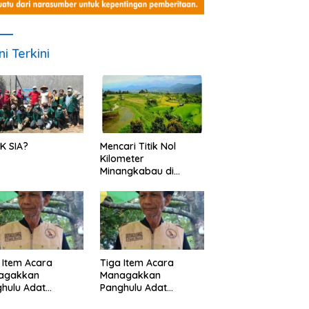
ni Terkini
K SIA?
Mencari Titik Nol
Kilometer
Minangkabau di
Nagari Pariangan,
Dimanakah Lokasi
nya?
 Item Acara
Tiga Item Acara
agakkan
Managakkan
hulu Adat
Panghulu Adat
angkabau (bagian
Minangkabau (bagian