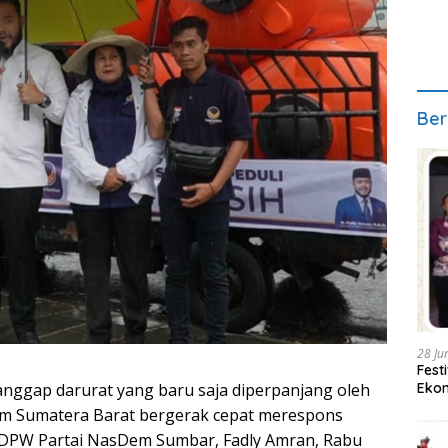
Ber
28 Ju
Fest
Ekon
anggap darurat yang baru saja diperpanjang oleh
m Sumatera Barat bergerak cepat merespons
a DPW Partai NasDem Sumbar, Fadly Amran, Rabu