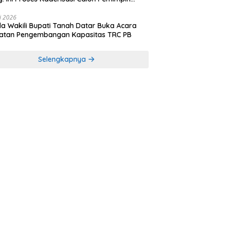
sa yang Berkarakter Pancasila
li 2026
a Wakili Bupati Tanah Datar Buka Acara
iatan Pengembangan Kapasitas TRC PB
Selengkapnya