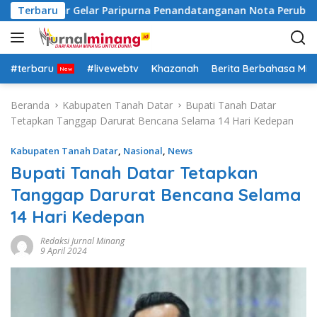
L
nah Datar Gelar Paripurna Penandatanganan Nota Perubahan
Terbaru
a
n
g
s
#terbaru
#livewebtv
Khazanah
Berita Berbahasa Mi
u
n
Beranda
Kabupaten Tanah Datar
Bupati Tanah Datar
g
Tetapkan Tanggap Darurat Bencana Selama 14 Hari Kedepan
k
e
Kabupaten Tanah Datar
,
Nasional
,
News
k
Bupati Tanah Datar Tetapkan
o
Tanggap Darurat Bencana Selama
n
t
14 Hari Kedepan
e
n
Redaksi Jurnal Minang
9 April 2024