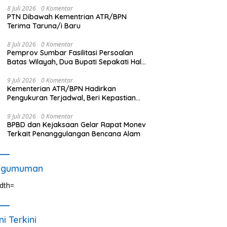
8 Juli 2026
0 Komentar
PTN Dibawah Kementrian ATR/BPN
Terima Taruna/i Baru
8 Juli 2026
0 Komentar
Pemprov Sumbar Fasilitasi Persoalan
Batas Wilayah, Dua Bupati Sepakati Hal
Ini
9 Juli 2026
0 Komentar
Kementerian ATR/BPN Hadirkan
Pengukuran Terjadwal, Beri Kepastian
Waktu Layanan untuk Masyarakat
9 Juli 2026
0 Komentar
BPBD dan Kejaksaan Gelar Rapat Monev
Terkait Penanggulangan Bencana Alam
ngumuman
ni Terkini