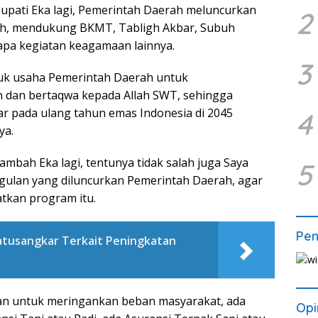
r Bupati Eka lagi, Pemerintah Daerah meluncurkan
2
ah, mendukung BKMT, Tabligh Akbar, Subuh
pa kegiatan keagamaan lainnya.
3
tuk usaha Pemerintah Daerah untuk
 dan bertaqwa kepada Allah SWT, sehingga
r pada ulang tahun emas Indonesia di 2045
4
ya.
mbah Eka lagi, tentunya tidak salah juga Saya
5
lan yang diluncurkan Pemerintah Daerah, agar
tkan program itu.
Pe
atusangkar Terkait Peningkatan
kan untuk meringankan beban masyarakat, ada
Opi