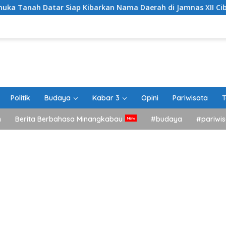
atar Siap Kibarkan Nama Daerah di Jamnas XII Cibubur
Politik
Budaya
Kabar 3
Opini
Pariwisata
T
h
Berita Berbahasa Minangkabau
#budaya
#pariwis