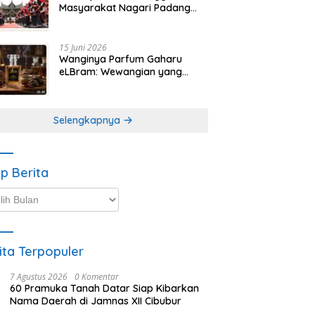
Masyarakat Nagari Padang
Magek Sita Perhatian
Pengunjung Festival
Minangkabau
15 Juni 2026
Wanginya Parfum Gaharu
eLBram: Wewangian yang
Lahir dari Kesabaran Alam,
Ayo Dicoba!
Selengkapnya
ip Berita
p
ta
ita Terpopuler
7 Agustus 2026
0 Komentar
60 Pramuka Tanah Datar Siap Kibarkan
Nama Daerah di Jamnas XII Cibubur