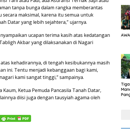
nsi Tani atau Padi, ada Asuransi Ternak Sapi atau
jaman tanpa bunga dalam rangka memberantas
tu secara maksimal, karena itu semua untuk
 Datar yang lebih sejahtera,” ujarnya.
enyampaikan ucapan terima kasih atas kedatangan
AWA
Tabligh Akbar yang dilaksanakan di Nagari
i atas kehadirannya, di tengah kesibukannya masih
n ini. Tentu menjadi kebanggaan bagi kami,
nagari kami sangat tinggi,” sampainya.
Tiga
Man
ma Kaum, Ketua Pemuda Pancasila Tanah Datar,
Pang
ainnya diisi juga dengan tausyiah agama oleh
Min
tera