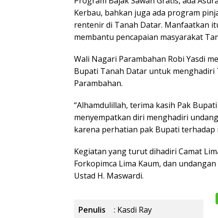
Program Bajak Sawah Gratis, ada Asura
Kerbau, bahkan juga ada program pin
rentenir di Tanah Datar. Manfaatkan i
membantu pencapaian masyarakat Tanah
Wali Nagari Parambahan Robi Yasdi m
Bupati Tanah Datar untuk menghadiri 
Parambahan.
“Alhamdulillah, terima kasih Pak Bupat
menyempatkan diri menghadiri undanga
karena perhatian pak Bupati terhadap 
Kegiatan yang turut dihadiri Camat Li
Forkopimca Lima Kaum, dan undangan l
Ustad H. Maswardi.
Penulis
: Kasdi Ray