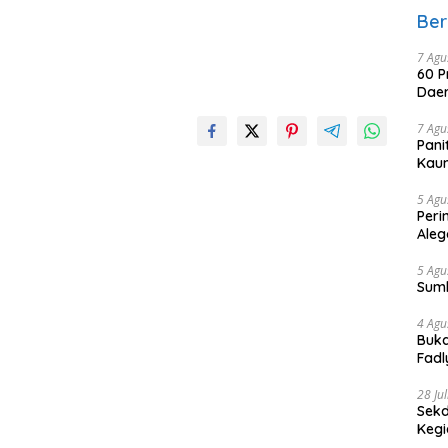
Ber
7 Agu
60 P
Daer
7 Agu
Pani
Kaum
5 Agu
Peri
Aleg
5 Agu
Sum
4 Agu
Buka
Fadl
Bang
28 Ju
Sekd
Keg