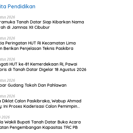
ita Pendidikan
stus 2026
ramuka Tanah Datar Siap Kibarkan Nama
ah di Jamnas XII Cibubur
stus 2026
tia Peringatan HUT RI Kecamatan Lima
 Berikan Penjelasan Teknis Paskibra
stus 2026
ngati HUT ke-81 Kemerdekaan RI, Pawai
oris di Tanah Datar Digelar 18 Agustus 2026
stus 2026
bar Gudang Tokoh Dan Pahlawan
stus 2026
 Diklat Calon Paskibraka, Wabup Ahmad
y: Ini Proses Kaderisasi Calon Pemimpin
sa yang Berkarakter Pancasila
li 2026
a Wakili Bupati Tanah Datar Buka Acara
iatan Pengembangan Kapasitas TRC PB