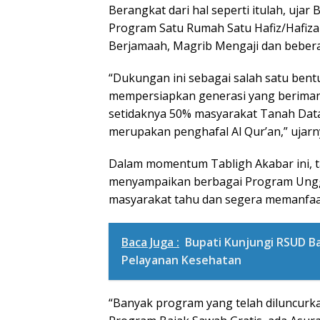
Berangkat dari hal seperti itulah, uja
Program Satu Rumah Satu Hafiz/Hafiz
Berjamaah, Magrib Mengaji dan bebera
“Dukungan ini sebagai salah satu ben
mempersiapkan generasi yang beriman
setidaknya 50% masyarakat Tanah Data
merupakan penghafal Al Qur’an,” ujarn
Dalam momentum Tabligh Akabar ini, ta
menyampaikan berbagai Program Unggu
masyarakat tahu dan segera memanfaa
Baca Juga :
Bupati Kunjungi RSUD B
Pelayanan Kesehatan
“Banyak program yang telah diluncur