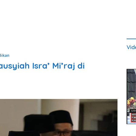
Vid
dikan
usyiah Isra’ Mi’raj di