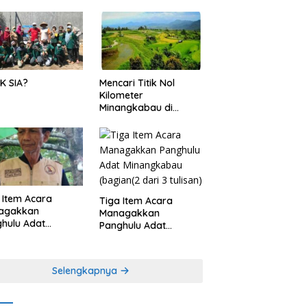
K SIA?
Mencari Titik Nol
Kilometer
Minangkabau di
Nagari Pariangan,
Dimanakah Lokasi
nya?
 Item Acara
Tiga Item Acara
agakkan
Managakkan
hulu Adat
Panghulu Adat
angkabau (bagian
Minangkabau (bagian
khir dari 3 tulisan)
(2 dari 3 tulisan)
Selengkapnya