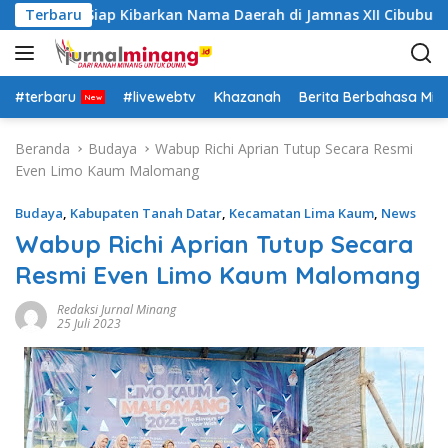
L
h Datar Siap Kibarkan Nama Daerah di Jamnas XII Cibubur
Terbaru
a
n
g
s
#terbaru
#livewebtv
Khazanah
Berita Berbahasa Mi
u
n
Beranda
Budaya
Wabup Richi Aprian Tutup Secara Resmi
g
Even Limo Kaum Malomang
k
e
Budaya
,
Kabupaten Tanah Datar
,
Kecamatan Lima Kaum
,
News
k
Wabup Richi Aprian Tutup Secara
o
Resmi Even Limo Kaum Malomang
n
t
Redaksi Jurnal Minang
e
25 Juli 2023
n