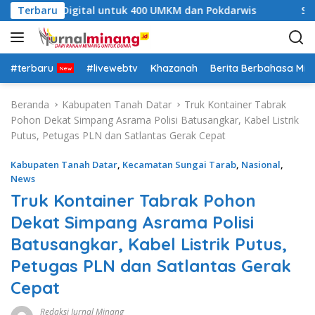
L
elatihan Digital untuk 400 UMKM dan Pokdarwis
Terbaru
Semara
a
n
g
s
#terbaru
#livewebtv
Khazanah
Berita Berbahasa Mi
u
n
Beranda
Kabupaten Tanah Datar
Truk Kontainer Tabrak
g
Pohon Dekat Simpang Asrama Polisi Batusangkar, Kabel Listrik
k
Putus, Petugas PLN dan Satlantas Gerak Cepat
e
k
Kabupaten Tanah Datar
,
Kecamatan Sungai Tarab
,
Nasional
,
o
News
n
Truk Kontainer Tabrak Pohon
t
Dekat Simpang Asrama Polisi
e
n
Batusangkar, Kabel Listrik Putus,
Petugas PLN dan Satlantas Gerak
Cepat
Redaksi Jurnal Minang