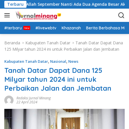
L
tra: Insya Allah September Nanti Ada Dua Agenda Besar Akan K
Terbaru
a
n
g
s
#terbaru
#livewebtv
Khazanah
Berita Berbahasa Mi
u
n
Beranda
Kabupaten Tanah Datar
Tanah Datar Dapat Dana
g
125 Milyar tahun 2024 ini untuk Perbaikan Jalan dan Jembatan
k
e
Kabupaten Tanah Datar
,
Nasional
,
News
k
Tanah Datar Dapat Dana 125
o
Milyar tahun 2024 ini untuk
n
t
Perbaikan Jalan dan Jembatan
e
n
Redaksi Jurnal Minang
22 April 2024