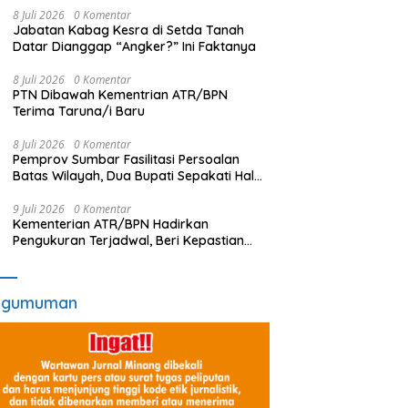
8 Juli 2026
0 Komentar
Jabatan Kabag Kesra di Setda Tanah
Datar Dianggap “Angker?” Ini Faktanya
8 Juli 2026
0 Komentar
PTN Dibawah Kementrian ATR/BPN
Terima Taruna/i Baru
8 Juli 2026
0 Komentar
Pemprov Sumbar Fasilitasi Persoalan
Batas Wilayah, Dua Bupati Sepakati Hal
Ini
9 Juli 2026
0 Komentar
Kementerian ATR/BPN Hadirkan
Pengukuran Terjadwal, Beri Kepastian
Waktu Layanan untuk Masyarakat
ngumuman