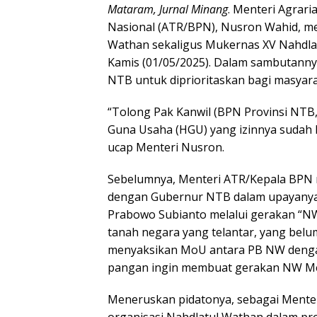
Mataram, Jurnal Minang
. Menteri Agrar
Nasional (ATR/BPN), Nusron Wahid, men
Wathan sekaligus Mukernas XV Nahdla
Kamis (01/05/2025). Dalam sambutanny
NTB untuk diprioritaskan bagi masyar
“Tolong Pak Kanwil (BPN Provinsi NTB, 
Guna Usaha (HGU) yang izinnya sudah ha
ucap Menteri Nusron.
Sebelumnya, Menteri ATR/Kepala BPN me
dengan Gubernur NTB dalam upayany
Prabowo Subianto melalui gerakan “NW
tanah negara yang telantar, yang belum
menyaksikan MoU antara PB NW denga
pangan ingin membuat gerakan NW M
Meneruskan pidatonya, sebagai Menter
organisasi Nahdlatul Wathan dalam pr