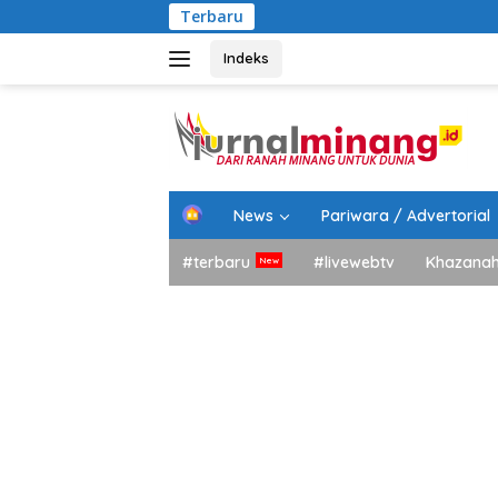
Langsung
Terbaru
Bupati 
ke
konten
Indeks
H
News
Pariwara / Advertorial
o
m
#terbaru
#livewebtv
Khazana
e