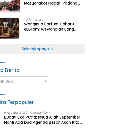
Masyarakat Nagari Padang
Magek Sita Perhatian
Pengunjung Festival
Minangkabau
15 Juni 2026
Wanginya Parfum Gaharu
eLBram: Wewangian yang
Lahir dari Kesabaran Alam,
Ayo Dicoba!
Selengkapnya
ip Berita
p
ta
ita Terpopuler
6 Agustus 2026
0 Komentar
Bupati Eka Putra: Insya Allah September
Nanti Ada Dua Agenda Besar Akan Kita
Laksanakan