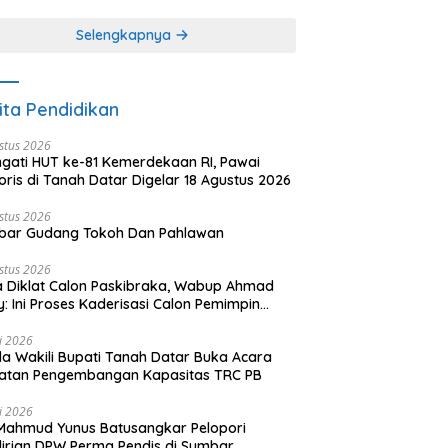
khir dari 3 tulisan)
(2 dari 3 tulisan)
Selengkapnya
ita Pendidikan
stus 2026
ngati HUT ke-81 Kemerdekaan RI, Pawai
oris di Tanah Datar Digelar 18 Agustus 2026
stus 2026
bar Gudang Tokoh Dan Pahlawan
stus 2026
 Diklat Calon Paskibraka, Wabup Ahmad
y: Ini Proses Kaderisasi Calon Pemimpin
sa yang Berkarakter Pancasila
li 2026
a Wakili Bupati Tanah Datar Buka Acara
iatan Pengembangan Kapasitas TRC PB
li 2026
Mahmud Yunus Batusangkar Pelopori
irian DPW Perma Pendis di Sumbar