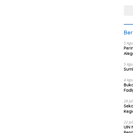
tera
Ber
5 Agu
Peri
Aleg
5 Agu
Sum
4 Agu
Buka
Fadl
Bang
28 Ju
Sekd
Keg
22 Ju
UIN 
Pend