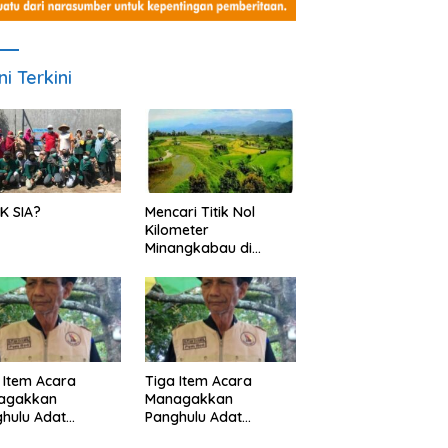
ni Terkini
K SIA?
Mencari Titik Nol
Kilometer
Minangkabau di
Nagari Pariangan,
Dimanakah Lokasi
nya?
 Item Acara
Tiga Item Acara
agakkan
Managakkan
hulu Adat
Panghulu Adat
angkabau (bagian
Minangkabau (bagian