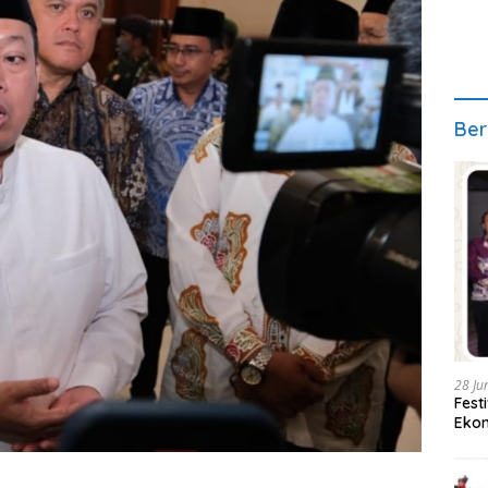
Ber
28 Ju
Fest
Ekon