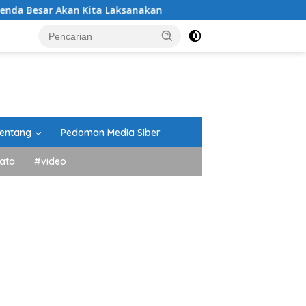
Akan Kita Laksanakan
DPRD Tanah Datar Gelar Paripu
entang
Pedoman Media Siber
ata
#video