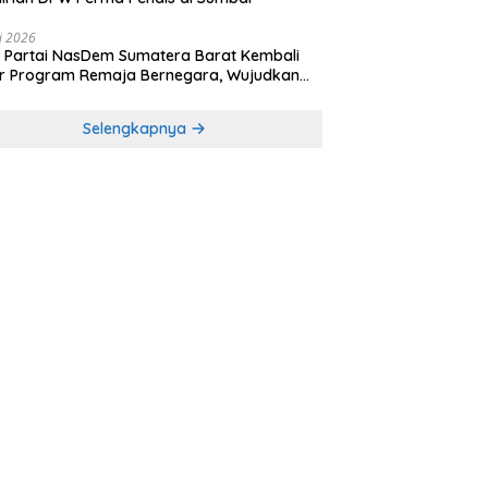
li 2026
Partai NasDem Sumatera Barat Kembali
r Program Remaja Bernegara, Wujudkan
rasi Muda Melek Politik dan Demokrasi
Selengkapnya