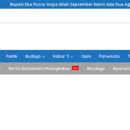
Eka Putra: Insya Allah September Nanti Ada Dua Agenda Besar 
Politik
Budaya
Kabar 3
Opini
Pariwisata
T
h
Berita Berbahasa Minangkabau
#budaya
#pariwis