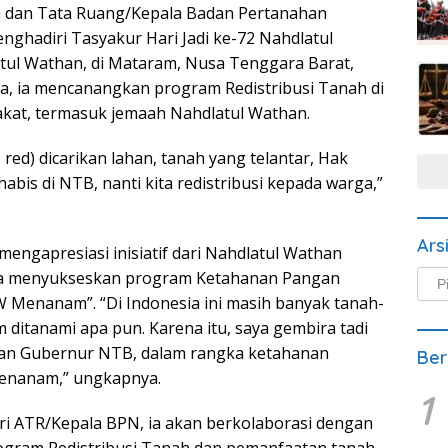
ia dan Tata Ruang/Kepala Badan Pertanahan
ghadiri Tasyakur Hari Jadi ke-72 Nahdlatul
tul Wathan, di Mataram, Nusa Tenggara Barat,
a, ia mencanangkan program Redistribusi Tanah di
akat, termasuk jemaah Nahdlatul Wathan.
red) dicarikan lahan, tanah yang telantar, Hak
bis di NTB, nanti kita redistribusi kepada warga,”
Ars
ngapresiasi inisiatif dari Nahdlatul Wathan
a menyukseskan program Ketahanan Pangan
Arsi
Beri
 Menanam”. “Di Indonesia ini masih banyak tanah-
 ditanami apa pun. Karena itu, saya gembira tadi
n Gubernur NTB, dalam rangka ketahanan
Ber
enanam,” ungkapnya.
1
i ATR/Kepala BPN, ia akan berkolaborasi dengan
ogram Redistribusi Tanah dan pemanfaatan tanah