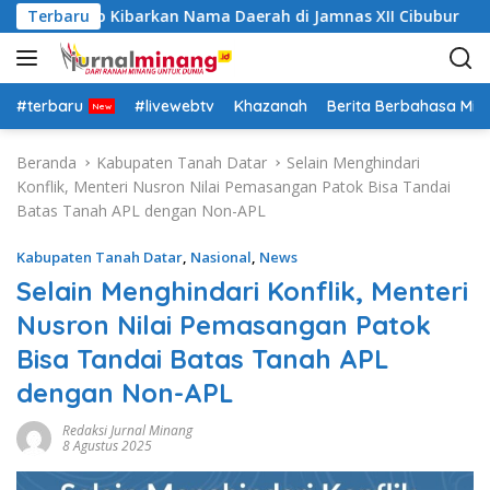
L
tar Siap Kibarkan Nama Daerah di Jamnas XII Cibubur
Terbaru
a
n
g
s
#terbaru
#livewebtv
Khazanah
Berita Berbahasa Mi
u
n
Beranda
Kabupaten Tanah Datar
Selain Menghindari
g
Konflik, Menteri Nusron Nilai Pemasangan Patok Bisa Tandai
k
Batas Tanah APL dengan Non-APL
e
k
Kabupaten Tanah Datar
,
Nasional
,
News
o
Selain Menghindari Konflik, Menteri
n
Nusron Nilai Pemasangan Patok
t
e
Bisa Tandai Batas Tanah APL
n
dengan Non-APL
Redaksi Jurnal Minang
8 Agustus 2025