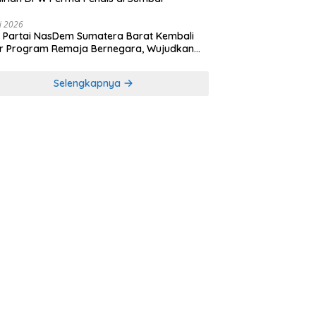
li 2026
Partai NasDem Sumatera Barat Kembali
r Program Remaja Bernegara, Wujudkan
rasi Muda Melek Politik dan Demokrasi
Selengkapnya