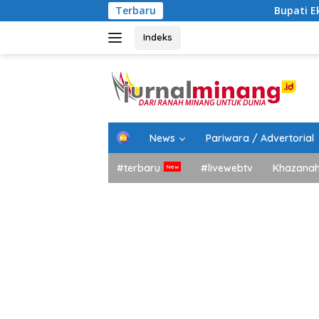
Langsung
Terbaru
Bupati Eka Putra: Insy
ke
konten
Indeks
H
News
Pariwara / Advertorial
o
m
#terbaru
#livewebtv
Khazana
e