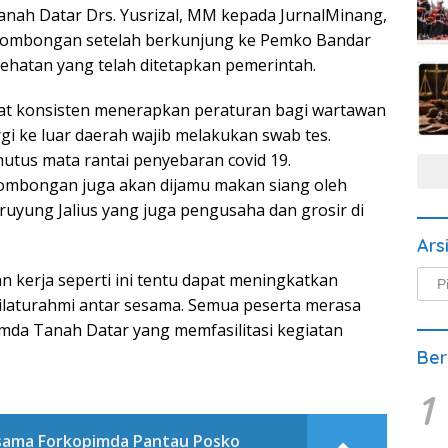
nah Datar Drs. Yusrizal, MM kepada JurnalMinang,
n rombongan setelah berkunjung ke Pemko Bandar
hatan yang telah ditetapkan pemerintah.
at konsisten menerapkan peraturan bagi wartawan
i ke luar daerah wajib melakukan swab tes.
utus mata rantai penyebaran covid 19.
rombongan juga akan dijamu makan siang oleh
ruyung Jalius yang juga pengusaha dan grosir di
Ars
Arsi
n kerja seperti ini tentu dapat meningkatkan
Beri
ilaturahmi antar sesama. Semua peserta merasa
mda Tanah Datar yang memfasilitasi kegiatan
Ber
1
sama Forkopimda Pantau Posko