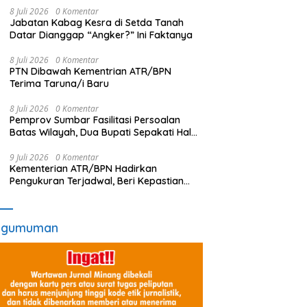
8 Juli 2026
0 Komentar
Jabatan Kabag Kesra di Setda Tanah
Datar Dianggap “Angker?” Ini Faktanya
8 Juli 2026
0 Komentar
PTN Dibawah Kementrian ATR/BPN
Terima Taruna/i Baru
8 Juli 2026
0 Komentar
Pemprov Sumbar Fasilitasi Persoalan
Batas Wilayah, Dua Bupati Sepakati Hal
Ini
9 Juli 2026
0 Komentar
Kementerian ATR/BPN Hadirkan
Pengukuran Terjadwal, Beri Kepastian
Waktu Layanan untuk Masyarakat
ngumuman