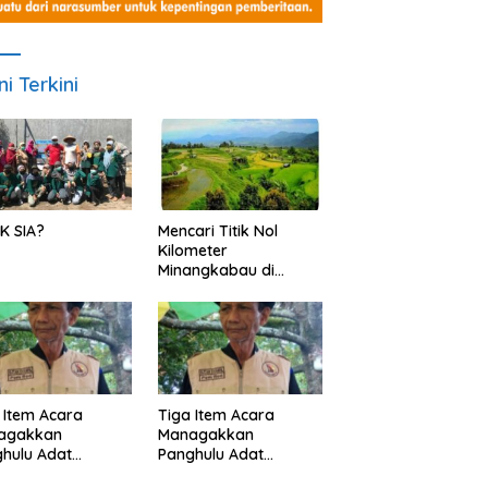
ni Terkini
K SIA?
Mencari Titik Nol
Kilometer
Minangkabau di
Nagari Pariangan,
Dimanakah Lokasi
nya?
 Item Acara
Tiga Item Acara
agakkan
Managakkan
hulu Adat
Panghulu Adat
angkabau (bagian
Minangkabau (bagian