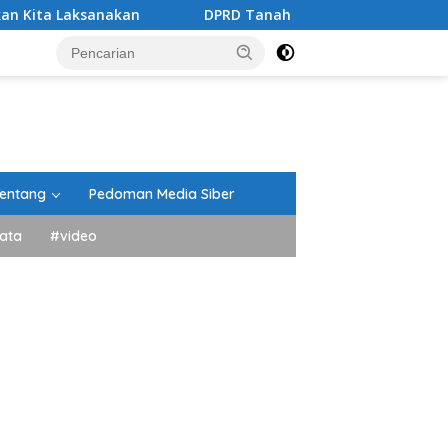
nakan
DPRD Tanah Datar Gelar Paripurna Penandatang
entang
Pedoman Media Siber
ata
#video