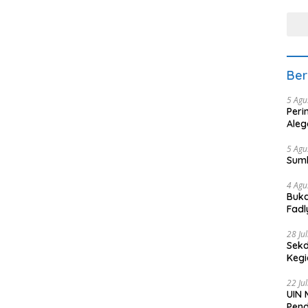
tera
Ber
5 Agu
Peri
Aleg
5 Agu
Sum
4 Agu
Buka
Fadl
Bang
28 Ju
Sekd
Keg
22 Ju
UIN 
Pend