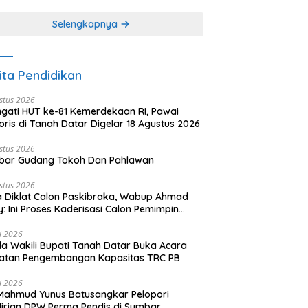
khir dari 3 tulisan)
(2 dari 3 tulisan)
Selengkapnya
ita Pendidikan
stus 2026
ngati HUT ke-81 Kemerdekaan RI, Pawai
oris di Tanah Datar Digelar 18 Agustus 2026
stus 2026
bar Gudang Tokoh Dan Pahlawan
stus 2026
 Diklat Calon Paskibraka, Wabup Ahmad
y: Ini Proses Kaderisasi Calon Pemimpin
sa yang Berkarakter Pancasila
li 2026
a Wakili Bupati Tanah Datar Buka Acara
iatan Pengembangan Kapasitas TRC PB
li 2026
Mahmud Yunus Batusangkar Pelopori
irian DPW Perma Pendis di Sumbar