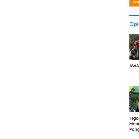
Opi
AWA
Tiga
Man
Pang
Min