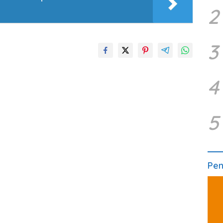
2
3
4
5
Pe