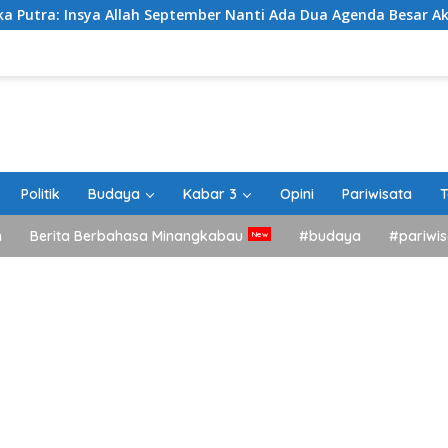
a Allah September Nanti Ada Dua Agenda Besar Akan Kita Laksa
Politik
Budaya
Kabar 3
Opini
Pariwisata
T
h
Berita Berbahasa Minangkabau
#budaya
#pariwis