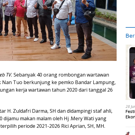
Ber
eb TV.
Sebanyak 40 orang rombongan wartawan
ak Nan Tuo berkunjung ke pemko Bandar Lampung,
ungan kerja wartawan tahun 2020 dari tanggal 26
28 Ju
 H. Zuldafri Darma, SH dan didampingi staf ahli,
Fest
Ekon
 dijamu makan malam oleh Hj .Mery Wati yang
erpilih periode 2021-2026 Rici Aprian, SH, MH.