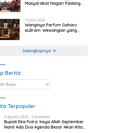
Masyarakat Nagari Padang
Magek Sita Perhatian
Pengunjung Festival
Minangkabau
15 Juni 2026
Wanginya Parfum Gaharu
eLBram: Wewangian yang
Lahir dari Kesabaran Alam,
Ayo Dicoba!
Selengkapnya
ip Berita
p
ta
ita Terpopuler
6 Agustus 2026
0 Komentar
Bupati Eka Putra: Insya Allah September
Nanti Ada Dua Agenda Besar Akan Kita
Laksanakan