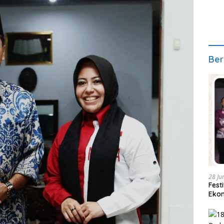
Ber
28 Ju
Fest
Ekon