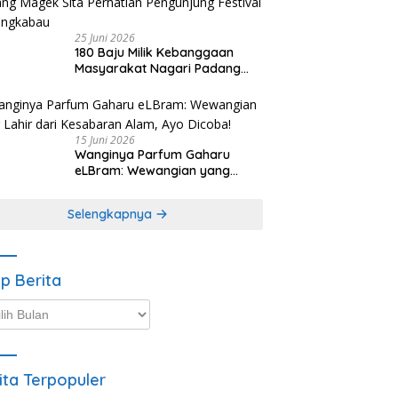
25 Juni 2026
180 Baju Milik Kebanggaan
Masyarakat Nagari Padang
Magek Sita Perhatian
Pengunjung Festival
Minangkabau
15 Juni 2026
Wanginya Parfum Gaharu
eLBram: Wewangian yang
Lahir dari Kesabaran Alam,
Ayo Dicoba!
Selengkapnya
ip Berita
p
ta
ita Terpopuler