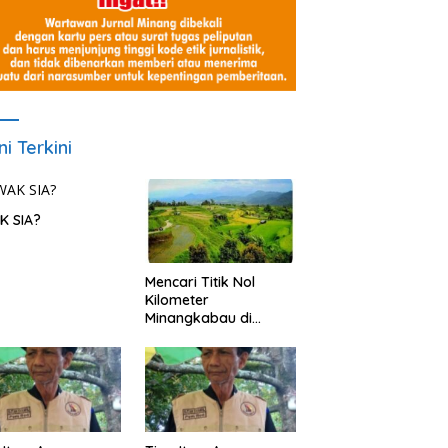
ni Terkini
K SIA?
Mencari Titik Nol
Kilometer
Minangkabau di
Nagari Pariangan,
Dimanakah Lokasi
nya?