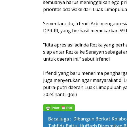
semuanya harus meninggalkan ego priba
prioritas ada wakil dari Luak Limopulu
Sementara itu, Irfendi Arbi mengapresi
DPR-RI, yang berhasil memekarkan 59 N
”Kita apresiasi adinda Rezka yang berh
siap antar Rezka ke Senayan sebagai an
untuk daerah ini,” sebut Irfendi.
Irfendi yang baru menerima penghargaa
juga menyerukan agar masyarakat di 
putra-putri daerah Luak Limopuluah yan
2024 nanti. (Joli)
Baca Juga :
Dibangun Berkat Kolabo
Tahfidz Baitul Huffazh Diresmikan B