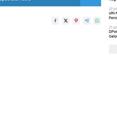
22 Ju
UIN 
Pend
21 Ju
DPW 
Gela
Gene