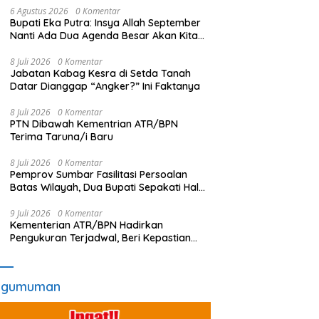
6 Agustus 2026
0 Komentar
Bupati Eka Putra: Insya Allah September
Nanti Ada Dua Agenda Besar Akan Kita
Laksanakan
8 Juli 2026
0 Komentar
Jabatan Kabag Kesra di Setda Tanah
Datar Dianggap “Angker?” Ini Faktanya
8 Juli 2026
0 Komentar
PTN Dibawah Kementrian ATR/BPN
Terima Taruna/i Baru
8 Juli 2026
0 Komentar
Pemprov Sumbar Fasilitasi Persoalan
Batas Wilayah, Dua Bupati Sepakati Hal
Ini
9 Juli 2026
0 Komentar
Kementerian ATR/BPN Hadirkan
Pengukuran Terjadwal, Beri Kepastian
Waktu Layanan untuk Masyarakat
ngumuman