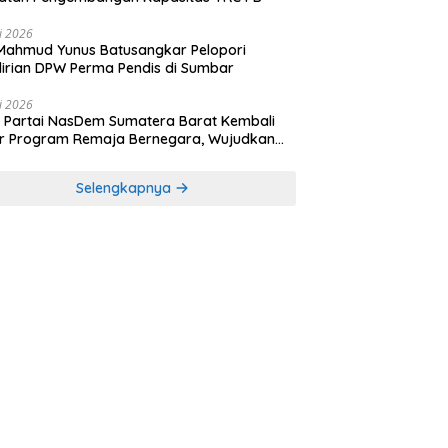
li 2026
Mahmud Yunus Batusangkar Pelopori
irian DPW Perma Pendis di Sumbar
li 2026
Partai NasDem Sumatera Barat Kembali
r Program Remaja Bernegara, Wujudkan
rasi Muda Melek Politik dan Demokrasi
Selengkapnya