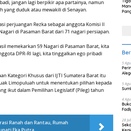
Tiga
di, jangan lagi berpikir apa partainya, namun
Man
ah yang duduk atau mewakili di Senayan.
Pang
Min
tera
asi perjuangan Rezka sebagai anggota Komisi II
agari di Pasaman Barat dari 71 nagari persiapan.
asil memekarkan 59 Nagari di Pasaman Barat, kita
Ber
ggota DPR-RI lagi, kita tinggalkan ego pribadi
5 Agu
Peri
Aleg
n Kategori Khusus dari IJTI Sumatera Barat itu
Luak Limopuluah untuk menentukan pilihan kepada
5 Agu
Sum
g ikut dalam Pemilihan Legislatif (Pileg) tahun
4 Agu
Buka
Fadl
Bang
28 Ju
rasi Ranah dan Rantau, Rumah
Sekd
upati Eka Putra
Keg