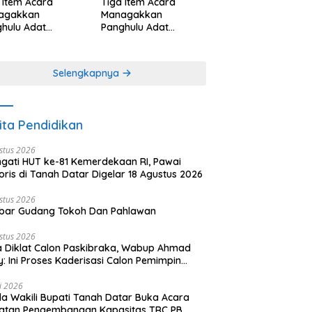
 Item Acara
Tiga Item Acara
agakkan
Managakkan
hulu Adat
Panghulu Adat
angkabau (bagian
Minangkabau (bagian
khir dari 3 tulisan)
(2 dari 3 tulisan)
Selengkapnya
ita Pendidikan
stus 2026
ngati HUT ke-81 Kemerdekaan RI, Pawai
oris di Tanah Datar Digelar 18 Agustus 2026
stus 2026
bar Gudang Tokoh Dan Pahlawan
stus 2026
 Diklat Calon Paskibraka, Wabup Ahmad
y: Ini Proses Kaderisasi Calon Pemimpin
sa yang Berkarakter Pancasila
li 2026
a Wakili Bupati Tanah Datar Buka Acara
iatan Pengembangan Kapasitas TRC PB