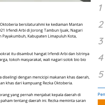
1
2
ktoberia bersilaturahmi ke kediaman Mantan
21 Irfendi Arbi di Jorong Tambun Ijuak, Nagari
n Payakumbuh, Kabupaten Limapuluh Kota,
3
krat itu disambut hangat Irfendi Arbi dan Istrinya
4
rga, tokoh masyarakat, wali nagari solok bio bio
5
a diselingi dengan mencicipi makanan khas daerah,
n khas dari kampuang Rezka Oktoberia.
Pe
rang yang pernah menjabat kepala daerah di
ih paham tentang daerah ini. Rezka meminta saran