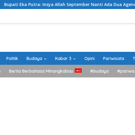
ra: Insya Allah September Nanti Ada Dua Agenda Besar Akan K
Politik
Budaya
Kabar 3
Opini
Pariwisata
T
h
Berita Berbahasa Minangkabau
#budaya
#pariwis