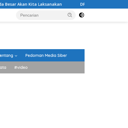
ita Laksanakan
DPRD Tanah Datar Gelar Paripurna Pe
entang
Pedoman Media Siber
ata
#video