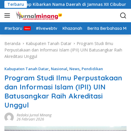
L
 Datar Siap Kibarkan Nama Daerah di Jamnas XII Cibubur
Terbaru
a
n
g
s
#terbaru
#livewebtv
Khazanah
Berita Berbahasa Mi
u
n
Beranda
Kabupaten Tanah Datar
Program Studi Ilmu
g
Perpustakaan dan Informasi Islam (IPII) UIN Batusangkar Raih
k
Akreditasi Unggul
e
k
Kabupaten Tanah Datar
,
Nasional
,
News
,
Pendidikan
o
Program Studi Ilmu Perpustakaan
n
dan Informasi Islam (IPII) UIN
t
e
Batusangkar Raih Akreditasi
n
Unggul
Redaksi Jurnal Minang
26 Februari 2026