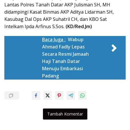
Lantas Polres Tanah Datar AKP Julisman SH, MH
didampingi Kasat Binmas AKP Aditya Lidarman SH,
Kasubag Dal Ops AKP Suhatril CH, dan KBO Sat
Intelkam Ipda Arfinus S.Sos.
(KD/Red.Jm)
Baca Juga :
Wabup
Ahmad Fadly Lepas
Secara Resmi Jamaah
Haji Tanah Datar
Menuju Embarkasi
Padang
Tambah Komentar