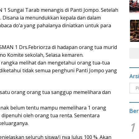
 1 Sungai Tarab menangis di Panti Jompo. Setelah
. Disana ia menundukkan kepala dan dalam
ca do’a yang pahalanya diniatkan untuk para
 SMAN 1 Drs.Febriorza di hadapan orang tua murid
no Komite sekolah, Selasa kemaren.
m rangka melihat dan mengetahui orang tua-tua
 diketahui tidak semua penghuni Panti Jompo yang
Ars
Arsi
i satu orang orang tua sanggup memelihara dan
Beri
 anak belum tentu mampu memelihara 1 orang
Ber
 dipenuhi oleh orang tua renta. Sementara
1
keluarganya.
enjelaskan seluruh siswa/i nya lulus 100 %. Akan