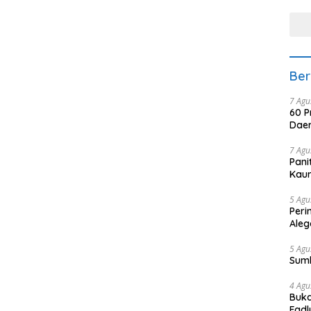
tera
Ber
7 Agu
60 P
Daer
7 Agu
Pani
Kaum
5 Agu
Peri
Aleg
5 Agu
Sum
4 Agu
Buka
Fadl