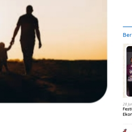
Ber
28 Ju
Fest
Ekon