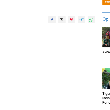
Opi
AWA
Tiga
Man
Pang
Min