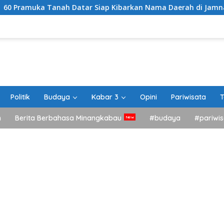
nah Datar Siap Kibarkan Nama Daerah di Jamnas XII Cibubur
Politik
Budaya
Kabar 3
Opini
Pariwisata
T
h
Berita Berbahasa Minangkabau
#budaya
#pariwis