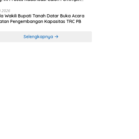
sa yang Berkarakter Pancasila
li 2026
a Wakili Bupati Tanah Datar Buka Acara
iatan Pengembangan Kapasitas TRC PB
Selengkapnya