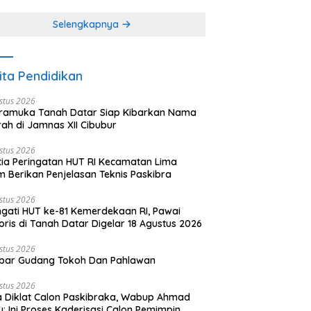
khir dari 3 tulisan)
(2 dari 3 tulisan)
Selengkapnya
ita Pendidikan
stus 2026
ramuka Tanah Datar Siap Kibarkan Nama
ah di Jamnas XII Cibubur
stus 2026
tia Peringatan HUT RI Kecamatan Lima
 Berikan Penjelasan Teknis Paskibra
stus 2026
ngati HUT ke-81 Kemerdekaan RI, Pawai
oris di Tanah Datar Digelar 18 Agustus 2026
stus 2026
bar Gudang Tokoh Dan Pahlawan
stus 2026
 Diklat Calon Paskibraka, Wabup Ahmad
y: Ini Proses Kaderisasi Calon Pemimpin