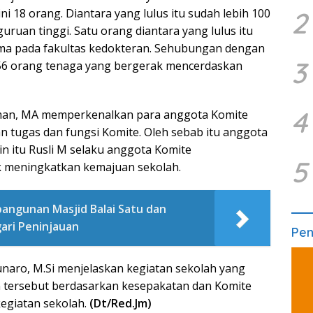
2
ini 18 orang. Diantara yang lulus itu sudah lebih 100
ruan tinggi. Satu orang diantara yang lulus itu
ima pada fakultas kedokteran. Sehubungan dengan
3
 56 orang tenaga yang bergerak mencerdaskan
4
asman, MA memperkenalkan para anggota Komite
n tugas dan fungsi Komite. Oleh sebab itu anggota
ain itu Rusli M selaku anggota Komite
5
 meningkatkan kemajuan sekolah.
angunan Masjid Balai Satu dan
gari Peninjauan
Pe
unaro, M.Si menjelaskan kegiatan sekolah yang
n tersebut berdasarkan kesepakatan dan Komite
egiatan sekolah.
(Dt/Red.Jm)