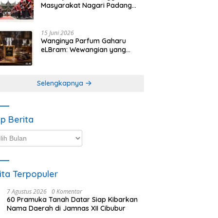
Masyarakat Nagari Padang
Magek Sita Perhatian
Pengunjung Festival
Minangkabau
15 Juni 2026
Wanginya Parfum Gaharu
eLBram: Wewangian yang
Lahir dari Kesabaran Alam,
Ayo Dicoba!
Selengkapnya
ip Berita
p
ta
ita Terpopuler
7 Agustus 2026
0 Komentar
60 Pramuka Tanah Datar Siap Kibarkan
Nama Daerah di Jamnas XII Cibubur