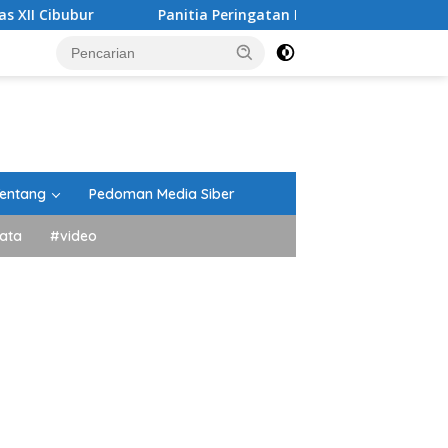
Panitia Peringatan HUT RI Kecamatan Lima Kaum Berikan
entang
Pedoman Media Siber
ata
#video