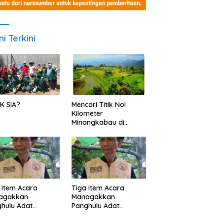
ni Terkini
K SIA?
Mencari Titik Nol
Kilometer
Minangkabau di
Nagari Pariangan,
Dimanakah Lokasi
nya?
 Item Acara
Tiga Item Acara
agakkan
Managakkan
hulu Adat
Panghulu Adat
angkabau (bagian
Minangkabau (bagian