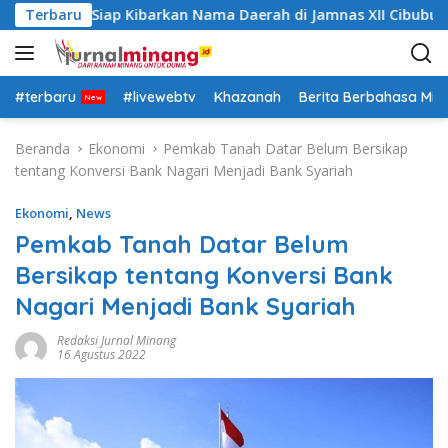
L
ah Datar Siap Kibarkan Nama Daerah di Jamnas XII Cibubur
Terbaru
a
n
g
s
#terbaru
#livewebtv
Khazanah
Berita Berbahasa Mi
u
n
Beranda
Ekonomi
Pemkab Tanah Datar Belum Bersikap
g
tentang Konversi Bank Nagari Menjadi Bank Syariah
k
e
Ekonomi
,
News
k
Pemkab Tanah Datar Belum
o
Bersikap tentang Konversi Bank
n
t
Nagari Menjadi Bank Syariah
e
n
Redaksi Jurnal Minang
16 Agustus 2022