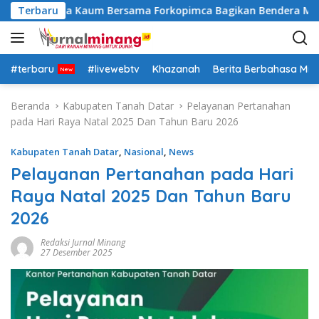
L
 Polsek Lima Kaum Bersama Forkopimca Bagikan Bendera Merah
Terbaru
a
n
g
s
#terbaru
#livewebtv
Khazanah
Berita Berbahasa Mi
u
n
Beranda
Kabupaten Tanah Datar
Pelayanan Pertanahan
g
pada Hari Raya Natal 2025 Dan Tahun Baru 2026
k
e
Kabupaten Tanah Datar
,
Nasional
,
News
k
Pelayanan Pertanahan pada Hari
o
Raya Natal 2025 Dan Tahun Baru
n
t
2026
e
n
Redaksi Jurnal Minang
27 Desember 2025