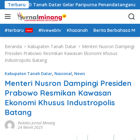
L
Terbaru
DPRD Tanah Datar Gelar Paripurna Penandatanganan N
a
n
g
s
#terbaru
#livewebtv
Khazanah
Berita Berbahasa Mi
u
n
Beranda
Kabupaten Tanah Datar
Menteri Nusron Dampingi
g
Presiden Prabowo Resmikan Kawasan Ekonomi Khusus
k
Industropolis Batang
e
k
Kabupaten Tanah Datar
,
Nasional
,
News
o
Menteri Nusron Dampingi Presiden
n
Prabowo Resmikan Kawasan
t
e
Ekonomi Khusus Industropolis
n
Batang
Redaksi Jurnal Minang
24 Maret 2025