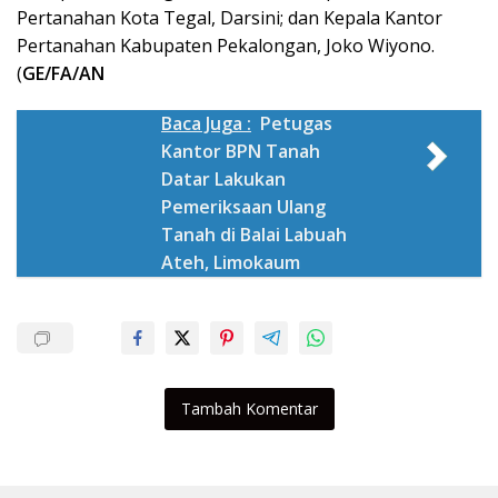
Pertanahan Kota Tegal, Darsini; dan Kepala Kantor
Pertanahan Kabupaten Pekalongan, Joko Wiyono.
(
GE/FA/AN
Baca Juga :
Petugas
Kantor BPN Tanah
Datar Lakukan
Pemeriksaan Ulang
Tanah di Balai Labuah
Ateh, Limokaum
Tambah Komentar