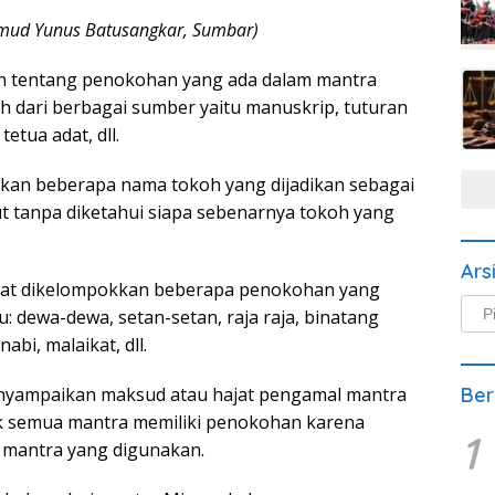
ud Yunus Batusangkar, Sumbar)
itian tentang penokohan yang ada dalam mantra
 dari berbagai sumber yaitu manuskrip, tuturan
etua adat, dll.
jikan beberapa nama tokoh yang dijadikan sebagai
t tanpa diketahui siapa sebenarnya tokoh yang
Ars
apat dikelompokkan beberapa penokohan yang
Arsi
: dewa-dewa, setan-setan, raja raja, binatang
Beri
bi, malaikat, dll.
enyampaikan maksud atau hajat pengamal mantra
Ber
ak semua mantra memiliki penokohan karena
1
mantra yang digunakan.