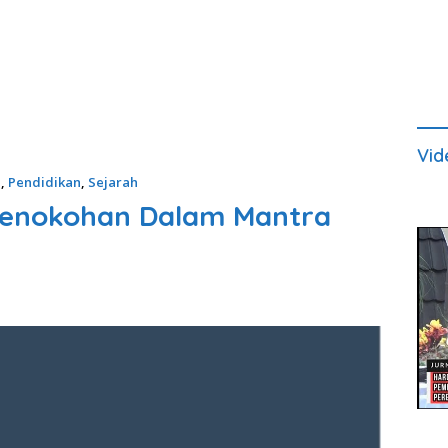
Vid
i
,
Pendidikan
,
Sejarah
Penokohan Dalam Mantra