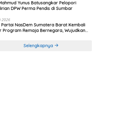
Mahmud Yunus Batusangkar Pelopori
irian DPW Perma Pendis di Sumbar
li 2026
Partai NasDem Sumatera Barat Kembali
r Program Remaja Bernegara, Wujudkan
rasi Muda Melek Politik dan Demokrasi
Selengkapnya