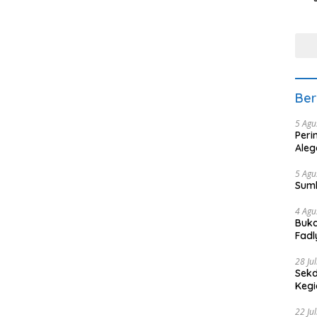
Min
tera
Ber
5 Agu
Peri
Aleg
5 Agu
Sum
4 Agu
Buka
Fadl
Bang
28 Ju
Sekd
Keg
22 Ju