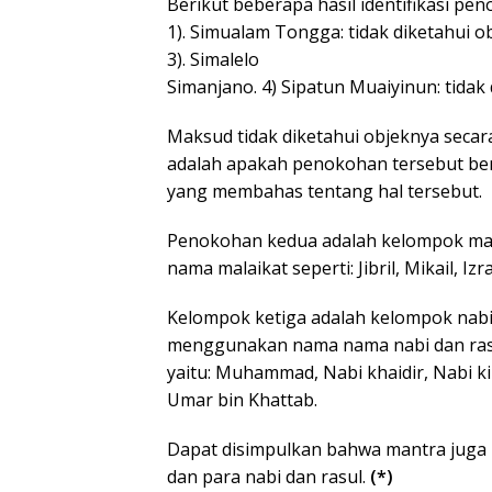
Berikut beberapa hasil identifikasi p
1). Simualam Tongga: tidak diketahui obj
3). Simalelo
Simanjano. 4) Sipatun Muaiyinun: tidak 
Maksud tidak diketahui objeknya secar
adalah apakah penokohan tersebut berup
yang membahas tentang hal tersebut.
Penokohan kedua adalah kelompok ma
nama malaikat seperti: Jibril, Mikail, Izrail,
Kelompok ketiga adalah kelompok nabi
menggunakan nama nama nabi dan ras
yaitu: Muhammad, Nabi khaidir, Nabi kil
Umar bin Khattab.
Dapat disimpulkan bahwa mantra juga m
dan para nabi dan rasul.
(*)