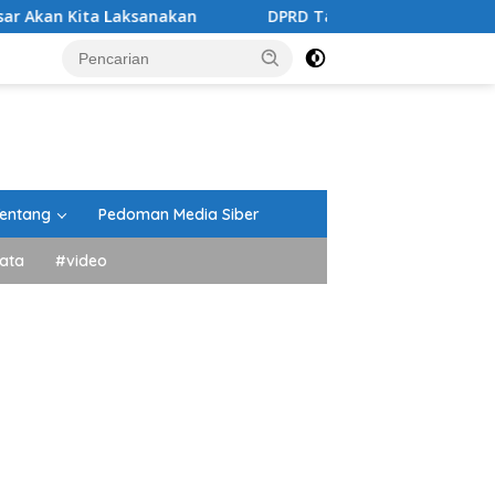
Laksanakan
DPRD Tanah Datar Gelar Paripurna Penand
entang
Pedoman Media Siber
ata
#video