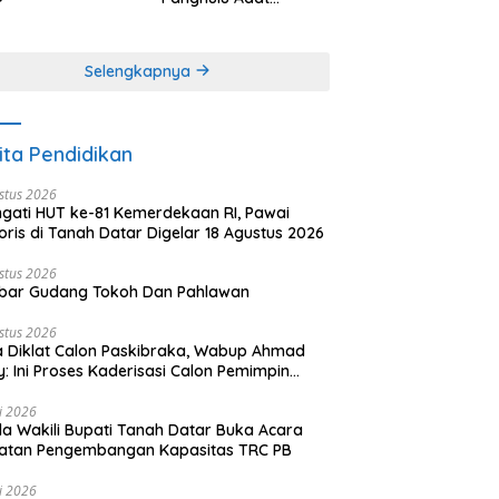
angkabau (bagian
Minangkabau (bagian
khir dari 3 tulisan)
(2 dari 3 tulisan)
Selengkapnya
ita Pendidikan
stus 2026
ngati HUT ke-81 Kemerdekaan RI, Pawai
oris di Tanah Datar Digelar 18 Agustus 2026
stus 2026
bar Gudang Tokoh Dan Pahlawan
stus 2026
 Diklat Calon Paskibraka, Wabup Ahmad
y: Ini Proses Kaderisasi Calon Pemimpin
sa yang Berkarakter Pancasila
li 2026
a Wakili Bupati Tanah Datar Buka Acara
iatan Pengembangan Kapasitas TRC PB
li 2026