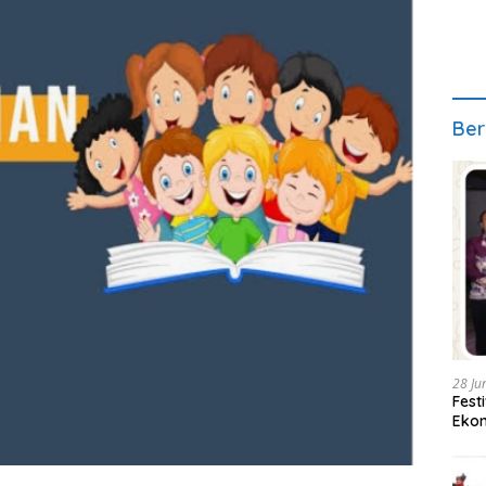
Ber
28 Ju
Fest
Ekon