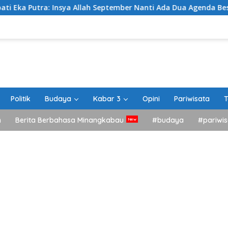
Insya Allah September Nanti Ada Dua Agenda Besar Akan Kita 
Politik
Budaya
Kabar 3
Opini
Pariwisata
T
h
Berita Berbahasa Minangkabau
#budaya
#pariwis