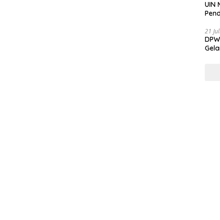
UIN 
Pend
21 Ju
DPW 
Gela
Gene