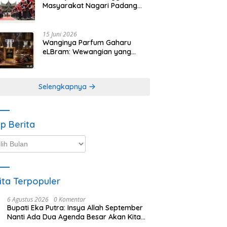
Masyarakat Nagari Padang
Magek Sita Perhatian
Pengunjung Festival
Minangkabau
15 Juni 2026
Wanginya Parfum Gaharu
eLBram: Wewangian yang
Lahir dari Kesabaran Alam,
Ayo Dicoba!
Selengkapnya
ip Berita
p
ta
ita Terpopuler
6 Agustus 2026
0 Komentar
Bupati Eka Putra: Insya Allah September
Nanti Ada Dua Agenda Besar Akan Kita
Laksanakan