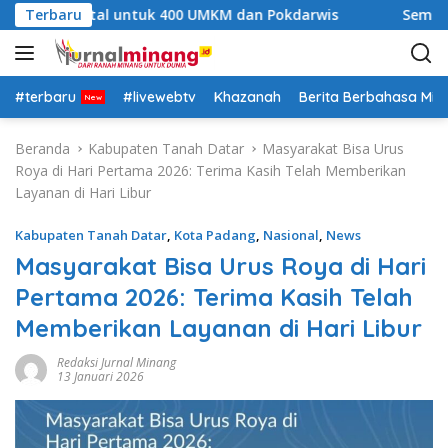
L
han Digital untuk 400 UMKM dan Pokdarwis
Terbaru
Semarak HU
a
n
g
s
#terbaru
#livewebtv
Khazanah
Berita Berbahasa Mi
u
n
Beranda
Kabupaten Tanah Datar
Masyarakat Bisa Urus
g
Roya di Hari Pertama 2026: Terima Kasih Telah Memberikan
k
Layanan di Hari Libur
e
k
Kabupaten Tanah Datar
,
Kota Padang
,
Nasional
,
News
o
Masyarakat Bisa Urus Roya di Hari
n
Pertama 2026: Terima Kasih Telah
t
e
Memberikan Layanan di Hari Libur
n
Redaksi Jurnal Minang
13 Januari 2026