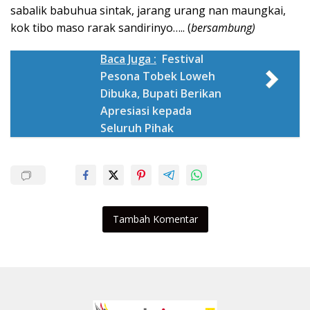
sabalik babuhua sintak, jarang urang nan maungkai,
kok tibo maso rarak sandirinyo….. (
bersambung)
Baca Juga :
Festival
Pesona Tobek Loweh
Dibuka, Bupati Berikan
Apresiasi kepada
Seluruh Pihak
Tambah Komentar