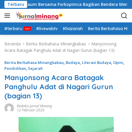
L
sek Lima Kaum Bersama Forkopimca Bagikan Bendera Merah Pu
Terbaru
a
n
g
s
#terbaru
#livewebtv
Khazanah
Berita Berbahasa Mi
u
n
Beranda
Berita Berbahasa Minangkabau
Manyonsong
g
Acara Batagak Panghulu Adat di Nagari Gurun (bagian 13)
k
e
Berita Berbahasa Minangkabau
,
Budaya
,
Literasi Budaya
,
Opini
,
k
Pendidikan
,
Sejarah
o
Manyonsong Acara Batagak
n
Panghulu Adat di Nagari Gurun
t
e
(bagian 13)
n
Redaksi Jurnal Minang
12 Februari 2026