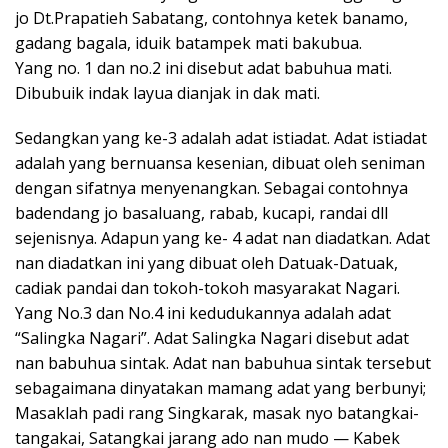
jo Dt.Prapatieh Sabatang, contohnya ketek banamo,
gadang bagala, iduik batampek mati bakubua.
Yang no. 1 dan no.2 ini disebut adat babuhua mati.
Dibubuik indak layua dianjak in dak mati.
Sedangkan yang ke-3 adalah adat istiadat. Adat istiadat
adalah yang bernuansa kesenian, dibuat oleh seniman
dengan sifatnya menyenangkan. Sebagai contohnya
badendang jo basaluang, rabab, kucapi, randai dll
sejenisnya. Adapun yang ke- 4 adat nan diadatkan. Adat
nan diadatkan ini yang dibuat oleh Datuak-Datuak,
cadiak pandai dan tokoh-tokoh masyarakat Nagari.
Yang No.3 dan No.4 ini kedudukannya adalah adat
“Salingka Nagari”. Adat Salingka Nagari disebut adat
nan babuhua sintak. Adat nan babuhua sintak tersebut
sebagaimana dinyatakan mamang adat yang berbunyi;
Masaklah padi rang Singkarak, masak nyo batangkai-
tangakai, Satangkai jarang ado nan mudo — Kabek