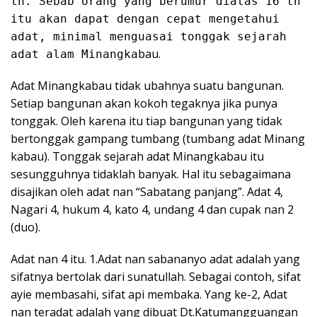
th. Sebab orang yang berumur diatas 16 th
itu akan dapat dengan cepat mengetahui
adat, minimal menguasai tonggak sejarah
bau.
adat alam Minangka
Adat Minangkabau tidak ubahnya suatu bangunan.
Setiap bangunan akan kokoh tegaknya jika punya
tonggak. Oleh karena itu tiap bangunan yang tidak
bertonggak gampang tumbang (tumbang adat Minang
kabau). Tonggak sejarah adat Minangkabau itu
sesungguhnya tidaklah banyak. Hal itu sebagaimana
disajikan oleh adat nan “Sabatang panjang”. Adat 4,
Nagari 4, hukum 4, kato 4, undang 4 dan cupak nan 2
(duo).
Adat nan 4 itu. 1.Adat nan sabananyo adat adalah yang
sifatnya bertolak dari sunatullah. Sebagai contoh, sifat
ayie membasahi, sifat api membaka. Yang ke-2, Adat
nan teradat adalah yang dibuat Dt.Katumangguangan