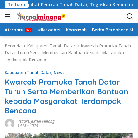
L
a Rotasi Pejabat Pemkab Tanah Datar, Tegaskan Kemudahan Izi
Terbaru
a
n
g
s
#terbaru
#livewebtv
Khazanah
Berita Berbahasa Mi
u
n
Beranda
Kabupaten Tanah Datar
Kwarcab Pramuka Tanah
g
Datar Turun Serta Memberikan Bantuan kepada Masyarakat
k
Terdampak Bencana
e
k
Kabupaten Tanah Datar
,
News
o
Kwarcab Pramuka Tanah Datar
n
Turun Serta Memberikan Bantuan
t
e
kepada Masyarakat Terdampak
n
Bencana
Redaksi Jurnal Minang
14 Mei 2024