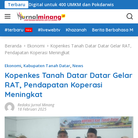
L
elatihan Digital untuk 400 UMKM dan Pokdarwis
Terbaru
Semar
a
n
g
s
#terbaru
#livewebtv
Khazanah
Berita Berbahasa Mi
u
n
Beranda
Ekonomi
Kopenkes Tanah Datar Datar Gelar RAT,
g
Pendapatan Koperasi Meningkat
k
e
Ekonomi
,
Kabupaten Tanah Datar
,
News
k
Kopenkes Tanah Datar Datar Gelar
o
RAT, Pendapatan Koperasi
n
t
Meningkat
e
n
Redaksi Jurnal Minang
18 Februari 2025