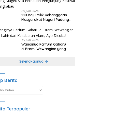
25 Juni 2026
180 Baju Milik Kebanggaan
Masyarakat Nagari Padang
Magek Sita Perhatian
Pengunjung Festival
Minangkabau
15 Juni 2026
Wanginya Parfum Gaharu
eLBram: Wewangian yang
Lahir dari Kesabaran Alam,
Ayo Dicoba!
Selengkapnya
ip Berita
p
ta
ita Terpopuler