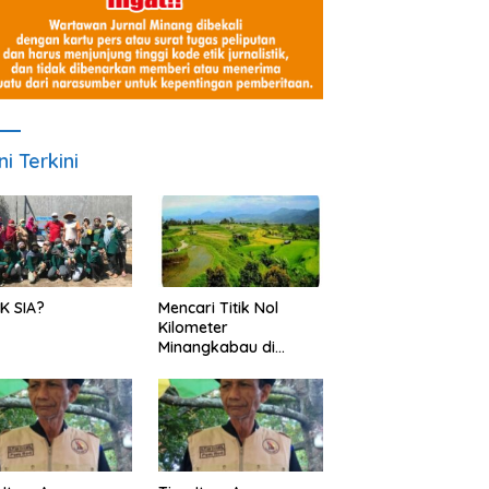
ni Terkini
K SIA?
Mencari Titik Nol
Kilometer
Minangkabau di
Nagari Pariangan,
Dimanakah Lokasi
nya?