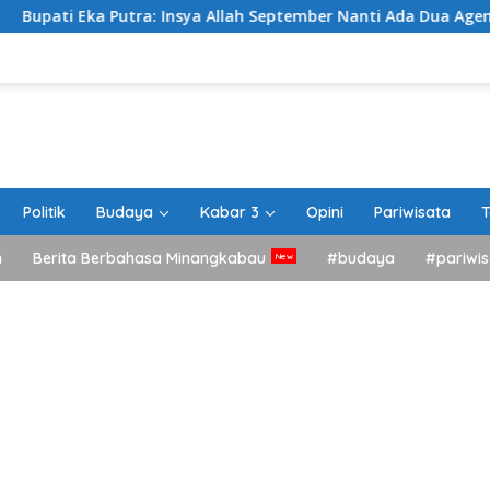
tra: Insya Allah September Nanti Ada Dua Agenda Besar Akan K
Politik
Budaya
Kabar 3
Opini
Pariwisata
T
h
Berita Berbahasa Minangkabau
#budaya
#pariwis