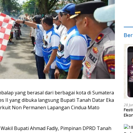
Ber
balap yang berasal dari berbagai kota di Sumatera
ies II yang dibuka langsung Bupati Tanah Datar Eka
28 Ju
 Sirkuit Non Permanen Lapangan Cindua Mato
Fest
Ekon
 Wakil Bupati Ahmad Fadly, Pimpinan DPRD Tanah