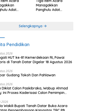
 Item Acara
Tiga Item Acara
agakkan
Managakkan
hulu Adat
Panghulu Adat
angkabau (bagian
Minangkabau (bagian
khir dari 3 tulisan)
(2 dari 3 tulisan)
Selengkapnya
ita Pendidikan
stus 2026
ngati HUT ke-81 Kemerdekaan RI, Pawai
oris di Tanah Datar Digelar 18 Agustus 2026
stus 2026
bar Gudang Tokoh Dan Pahlawan
stus 2026
 Diklat Calon Paskibraka, Wabup Ahmad
y: Ini Proses Kaderisasi Calon Pemimpin
sa yang Berkarakter Pancasila
li 2026
a Wakili Bupati Tanah Datar Buka Acara
iatan Pengembangan Kapasitas TRC PB