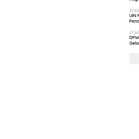
22 Ju
UIN 
Pend
21 Ju
DPW 
Gela
Gene