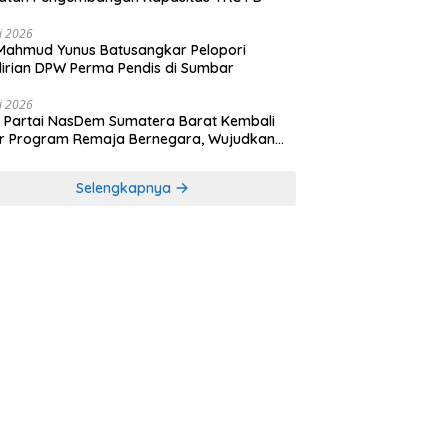
li 2026
Mahmud Yunus Batusangkar Pelopori
irian DPW Perma Pendis di Sumbar
li 2026
Partai NasDem Sumatera Barat Kembali
r Program Remaja Bernegara, Wujudkan
rasi Muda Melek Politik dan Demokrasi
Selengkapnya