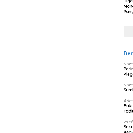
Tiga
Man
Pang
Min
tera
Ber
5 Agu
Peri
Aleg
5 Agu
Sum
4 Agu
Buka
Fadl
Bang
28 Ju
Sekd
Keg