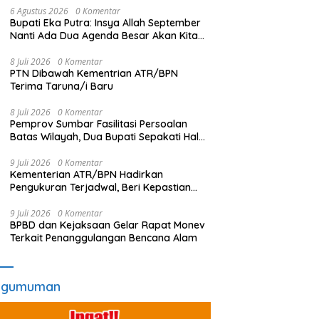
6 Agustus 2026
0 Komentar
Bupati Eka Putra: Insya Allah September
Nanti Ada Dua Agenda Besar Akan Kita
Laksanakan
8 Juli 2026
0 Komentar
PTN Dibawah Kementrian ATR/BPN
Terima Taruna/i Baru
8 Juli 2026
0 Komentar
Pemprov Sumbar Fasilitasi Persoalan
Batas Wilayah, Dua Bupati Sepakati Hal
Ini
9 Juli 2026
0 Komentar
Kementerian ATR/BPN Hadirkan
Pengukuran Terjadwal, Beri Kepastian
Waktu Layanan untuk Masyarakat
9 Juli 2026
0 Komentar
BPBD dan Kejaksaan Gelar Rapat Monev
Terkait Penanggulangan Bencana Alam
ngumuman