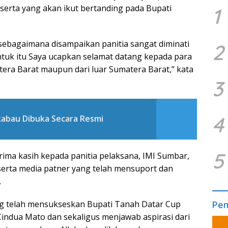
serta yang akan ikut bertanding pada Bupati
1
, sebagaimana disampaikan panitia sangat diminati
2
uk itu Saya ucapkan selamat datang kepada para
tera Barat maupun dari luar Sumatera Barat,” kata
3
4
kabau Dibuka Secara Resmi
5
ima kasih kepada panitia pelaksana, IMI Sumbar,
serta media patner yang telah mensuport dan
.
ng telah mensukseskan Bupati Tanah Datar Cup
Pe
 Cindua Mato dan sekaligus menjawab aspirasi dari