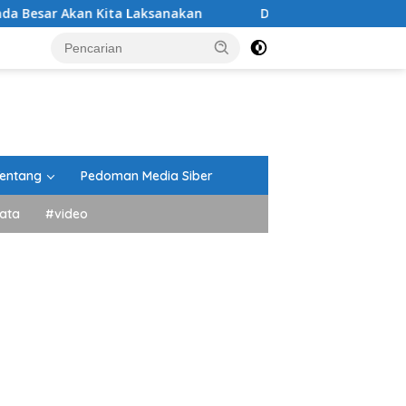
ita Laksanakan
DPRD Tanah Datar Gelar Paripurna Pe
entang
Pedoman Media Siber
ata
#video