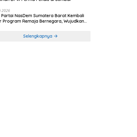
li 2026
Partai NasDem Sumatera Barat Kembali
r Program Remaja Bernegara, Wujudkan
rasi Muda Melek Politik dan Demokrasi
Selengkapnya