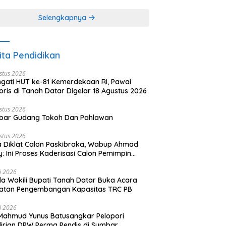
khir dari 3 tulisan)
(2 dari 3 tulisan)
Selengkapnya
ita Pendidikan
stus 2026
ngati HUT ke-81 Kemerdekaan RI, Pawai
oris di Tanah Datar Digelar 18 Agustus 2026
stus 2026
bar Gudang Tokoh Dan Pahlawan
stus 2026
 Diklat Calon Paskibraka, Wabup Ahmad
y: Ini Proses Kaderisasi Calon Pemimpin
sa yang Berkarakter Pancasila
li 2026
a Wakili Bupati Tanah Datar Buka Acara
iatan Pengembangan Kapasitas TRC PB
li 2026
Mahmud Yunus Batusangkar Pelopori
irian DPW Perma Pendis di Sumbar