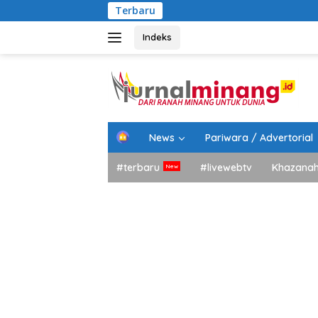
Langsung
Terbaru
DPRD
ke
konten
Indeks
H
News
Pariwara / Advertorial
o
m
#terbaru
#livewebtv
Khazana
e