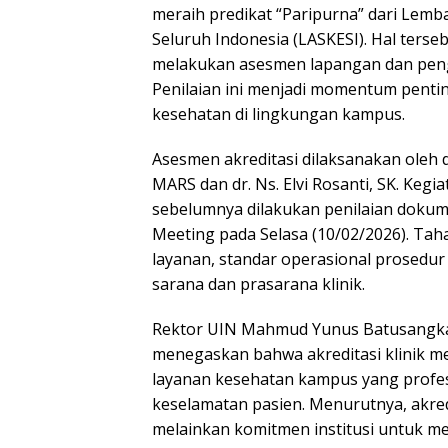
meraih predikat “Paripurna” dari Lemba
Seluruh Indonesia (LASKESI). Hal terse
melakukan asesmen lapangan dan pengec
Penilaian ini menjadi momentum penti
kesehatan di lingkungan kampus.
Asesmen akreditasi dilaksanakan oleh du
MARS dan dr. Ns. Elvi Rosanti, SK. Kegi
sebelumnya dilakukan penilaian dokum
Meeting pada Selasa (10/02/2026). T
layanan, standar operasional prosedur
sarana dan prasarana klinik.
Rektor UIN Mahmud Yunus Batusangkar y
menegaskan bahwa akreditasi klinik m
layanan kesehatan kampus yang profesi
keselamatan pasien. Menurutnya, akredi
melainkan komitmen institusi untuk 