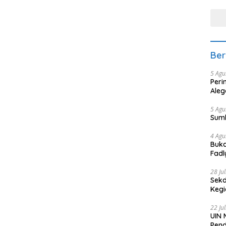
tera
Ber
5 Agu
Peri
Aleg
5 Agu
Sum
4 Agu
Buka
Fadl
Bang
28 Ju
Sekd
Keg
22 Ju
UIN 
Pend