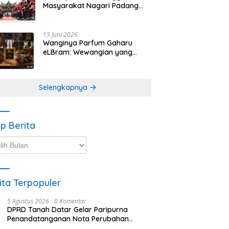
Masyarakat Nagari Padang
Magek Sita Perhatian
Pengunjung Festival
Minangkabau
15 Juni 2026
Wanginya Parfum Gaharu
eLBram: Wewangian yang
Lahir dari Kesabaran Alam,
Ayo Dicoba!
Selengkapnya
ip Berita
p
ta
ita Terpopuler
5 Agustus 2026
0 Komentar
DPRD Tanah Datar Gelar Paripurna
Penandatanganan Nota Perubahan
Anggaran