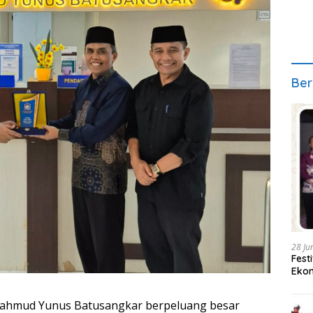
Ber
28 Ju
Fest
Ekon
 Mahmud Yunus Batusangkar berpeluang besar