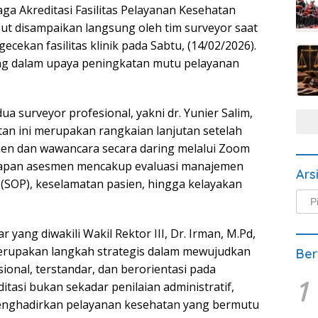
ga Akreditasi Fasilitas Pelayanan Kesehatan
but disampaikan langsung oleh tim surveyor saat
ekan fasilitas klinik pada Sabtu, (14/02/2026).
ng dalam upaya peningkatan mutu pelayanan
a surveyor profesional, yakni dr. Yunier Salim,
atan ini merupakan rangkaian lanjutan setelah
en dan wawancara secara daring melalui Zoom
ahapan asesmen mencakup evaluasi manajemen
Ars
 (SOP), keselamatan pasien, hingga kelayakan
Arsi
Beri
ang diwakili Wakil Rektor III, Dr. Irman, M.Pd,
erupakan langkah strategis dalam mewujudkan
Ber
onal, terstandar, dan berorientasi pada
1
tasi bukan sekadar penilaian administratif,
menghadirkan pelayanan kesehatan yang bermutu