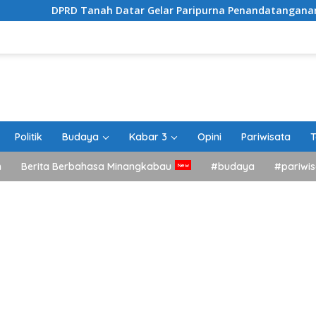
 Tanah Datar Gelar Paripurna Penandatanganan Nota Peruba
Politik
Budaya
Kabar 3
Opini
Pariwisata
T
h
Berita Berbahasa Minangkabau
#budaya
#pariwis