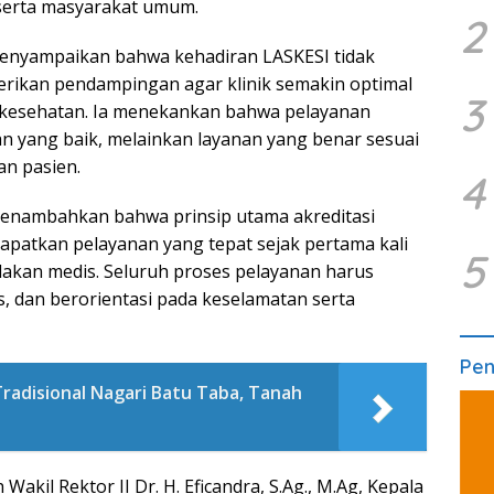
 serta masyarakat umum.
2
 menyampaikan bahwa kehadiran LASKESI tidak
erikan pendampingan agar klinik semakin optimal
3
 kesehatan. Ia menekankan bahwa pelayanan
n yang baik, melainkan layanan yang benar sesuai
an pasien.
4
K menambahkan bahwa prinsip utama akreditasi
apatkan pelayanan yang tepat sejak pertama kali
5
dakan medis. Seluruh proses pelayanan harus
s, dan berorientasi pada keselamatan serta
Pe
Tradisional Nagari Batu Taba, Tanah
 Wakil Rektor II Dr. H. Eficandra, S.Ag., M.Ag, Kepala