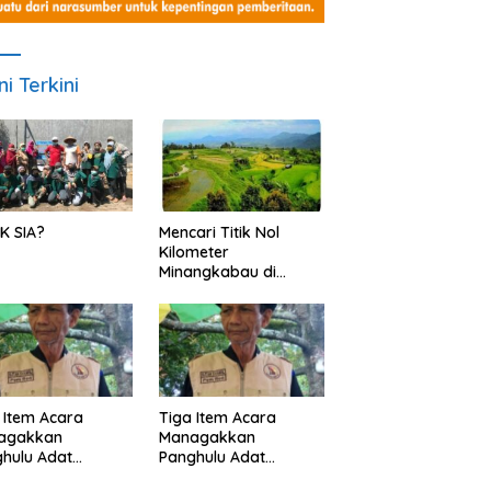
ni Terkini
K SIA?
Mencari Titik Nol
Kilometer
Minangkabau di
Nagari Pariangan,
Dimanakah Lokasi
nya?
 Item Acara
Tiga Item Acara
agakkan
Managakkan
hulu Adat
Panghulu Adat
angkabau (bagian
Minangkabau (bagian