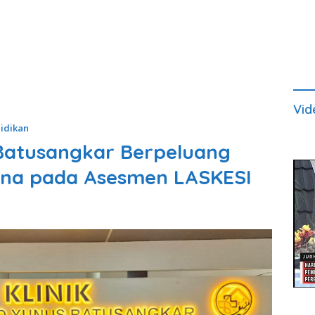
Vid
idikan
 Batusangkar Berpeluang
rna pada Asesmen LASKESI