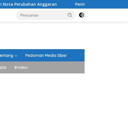
han Anggaran
Peringati HUT ke-81 Kemerdekaan RI, Pawa
entang
Pedoman Media Siber
ata
#video