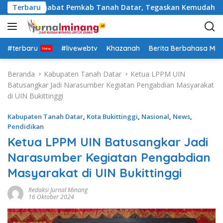
L
 Rotasi Pejabat Pemkab Tanah Datar, Tegaskan Kemudahan Izin
Terbaru
a
n
g
s
#terbaru
#livewebtv
Khazanah
Berita Berbahasa Mi
u
n
Beranda
Kabupaten Tanah Datar
Ketua LPPM UIN
g
Batusangkar Jadi Narasumber Kegiatan Pengabdian Masyarakat
k
di UIN Bukittinggi
e
k
Kabupaten Tanah Datar
,
Kota Bukittinggi
,
Nasional
,
News
,
o
Pendidikan
n
Ketua LPPM UIN Batusangkar Jadi
t
Narasumber Kegiatan Pengabdian
e
n
Masyarakat di UIN Bukittinggi
Redaksi Jurnal Minang
16 Oktober 2024