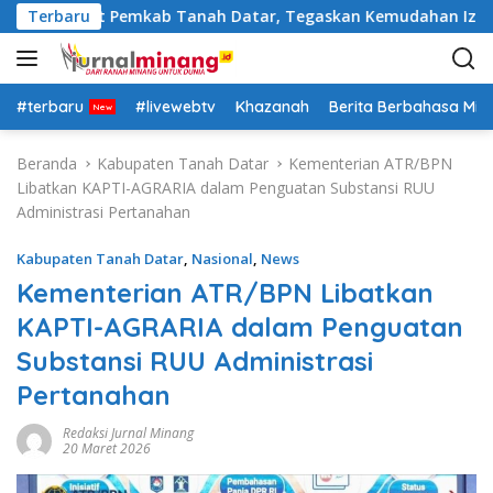
L
i Pejabat Pemkab Tanah Datar, Tegaskan Kemudahan Izin Inves
Terbaru
a
n
g
s
#terbaru
#livewebtv
Khazanah
Berita Berbahasa Mi
u
n
Beranda
Kabupaten Tanah Datar
Kementerian ATR/BPN
g
Libatkan KAPTI-AGRARIA dalam Penguatan Substansi RUU
k
Administrasi Pertanahan
e
k
Kabupaten Tanah Datar
,
Nasional
,
News
o
Kementerian ATR/BPN Libatkan
n
KAPTI-AGRARIA dalam Penguatan
t
e
Substansi RUU Administrasi
n
Pertanahan
Redaksi Jurnal Minang
20 Maret 2026